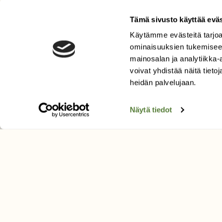
Tämä sivusto käyttää eväs
Käytämme evästeitä tarjoa
LEHTI
ominaisuuksien tukemisee
Uusin lehti
mainosalan ja analytiikka
Tilaa Suomen Luonto
voivat yhdistää näitä tietoja
heidän palvelujaan.
Tilaa digilukuoikeus
Äänestä parasta juttua
Näytä tiedot
Tilaa uutiskirje
SUOMEN LUONNON­SUOJ
LIITTO
Suomen Luonto -lehden kusta
Suomen luonnonsuojelu­liitto
.