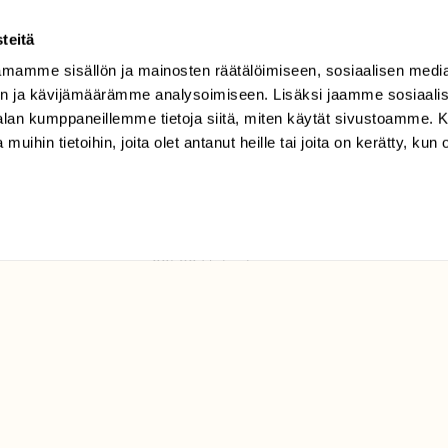
teitä
mamme sisällön ja mainosten räätälöimiseen, sosiaalisen medi
TILAAJAPALVELU
n ja kävijämäärämme analysoimiseen. Lisäksi jaamme sosiaali
tilaajapalvelu@sll.fi
-alan kumppaneillemme tietoja siitä, miten käytät sivustoamme
 muihin tietoihin, joita olet antanut heille tai joita on kerätty, kun 
(09) 228 08 210 (arkisin
klo 9-15)
Suomen
Luonto/tilaajapalvelu
Sörnäistenkatu 1
00580 Helsinki
ELU­
YHTEYSTIEDOT
ntaja on
Palautelomake
Yhteystiedot
palaute@suomenluonto.fi