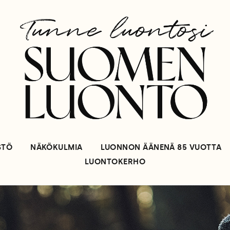
STÖ
NÄKÖKULMIA
LUONNON ÄÄNENÄ 85 VUOTTA
LUONTOKERHO