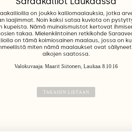
Saraakalliot Laukaassa
akallioilla on joukko kalliomaalauksia, jotka arv
n laajimmat. Noin kaksi sataa kuviota on pystyt
en kupeista. Nämä muinaismuistot kertovat ihmise
osien takaa. Mielenkiintoinen retkikohde Saraave
lliolla on tämä kolmiosainen maalaus, jossa on 
i. Ihmeellistä miten nämä maalaukset ovat säilyneet
aikojen saatossa.
Valokuvaaja: Maarit Siitonen, Laukaa 8.10.16
TAKAISIN LISTAAN