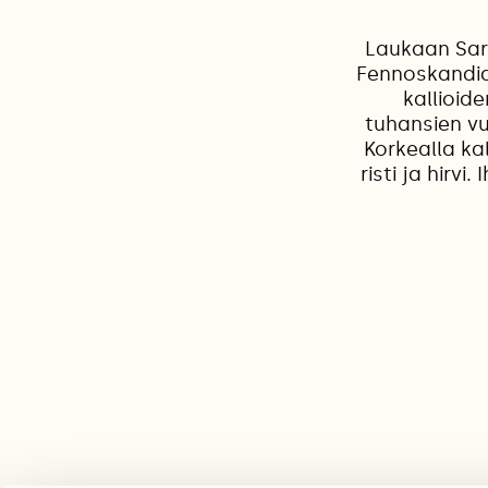
Laukaan Sara
Fennoskandia
kallioid
tuhansien vu
Korkealla ka
risti ja hirv