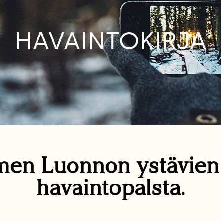
HAVAINTOKIRJA
en Luonnon ystävie
havaintopalsta.