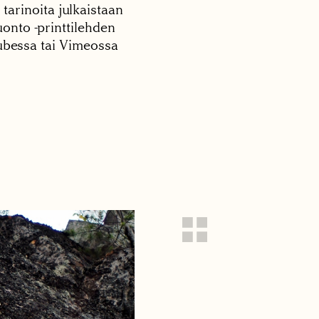
 tarinoita julkaistaan
onto -printtilehden
tubessa tai Vimeossa