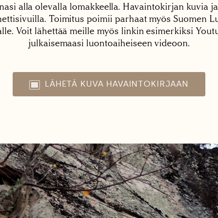
nasi alla olevalla lomakkeella. Havaintokirjan kuvia ja
tisivuilla. Toimitus poimii parhaat myös Suomen Lu
alle. Voit lähettää meille myös linkin esimerkiksi You
julkaisemaasi luontoaiheiseen videoon.
LÄHETÄ KUVA HAVAINTOKIRJAAN