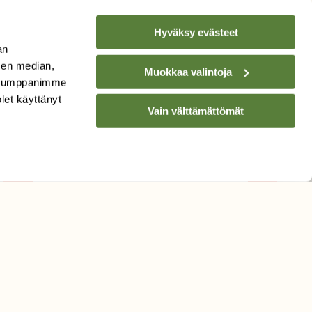
Hyväksy evästeet
an
sen median,
Muokkaa valintoja
. Kumppanimme
TILAA
SUOMEN
olet käyttänyt
LUONNON
UUTIS­KIRJE
Vain välttämättömät
Sähköpostiosoite
Hyväksyn tietojeni käytön
uutiskirjeen lähettämiseen