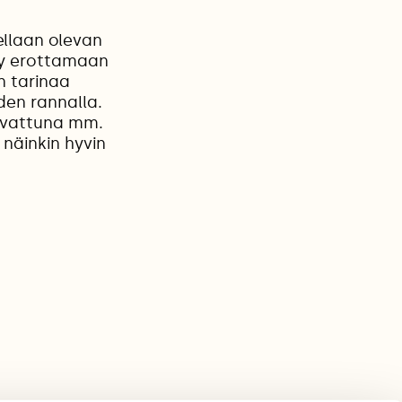
ellaan olevan
ty erottamaan
n tarinaa
den rannalla.
kuvattuna mm.
 näinkin hyvin