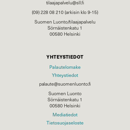
tilaajapalvelu@sll.fi
(09) 228 08 210 (arkisin klo 9-15)
Suomen Luonto/tilaajapalvelu
Sörnäistenkatu 1
00580 Helsinki
YHTEYSTIEDOT
Palautelomake
Yhteystiedot
palaute@suomenluonto.fi
Suomen Luonto
Sörnäistenkatu 1
00580 Helsinki
Mediatiedot
Tietosuojaseloste