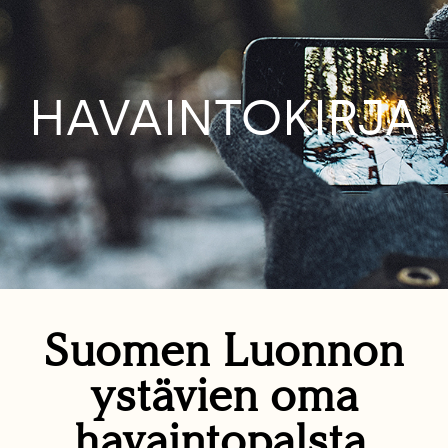
HAVAINTOKIRJA
Suomen Luonnon
ystävien oma
havaintopalsta.