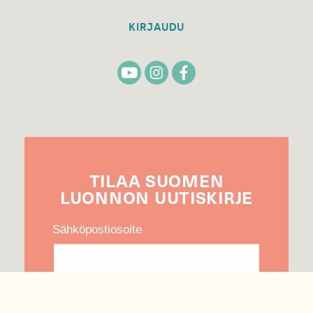
KIRJAUDU
TILAA
SUOMEN
LUONNON
UUTIS­KIRJE
Sähköpostiosoite
Hyväksyn tietojeni käytön uutiskirjeen
lähettämiseen