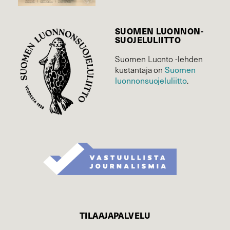
SUOMEN LUONNON­
SUOJELU­LIITTO
Suomen Luonto -lehden
Suomen
kustantaja on
luonnonsuojelu­liitto
.
TILAAJAPALVELU