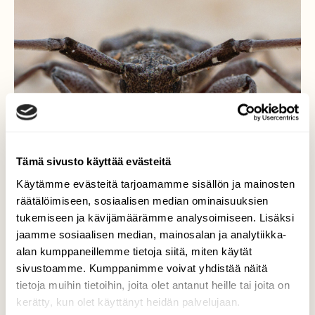
Tämä sivusto käyttää evästeitä
Käytämme evästeitä tarjoamamme sisällön ja mainosten
räätälöimiseen, sosiaalisen median ominaisuuksien
tukemiseen ja kävijämäärämme analysoimiseen. Lisäksi
jaamme sosiaalisen median, mainosalan ja analytiikka-
Sarvijaakko
alan kumppaneillemme tietoja siitä, miten käytät
sivustoamme. Kumppanimme voivat yhdistää näitä
Sarvijaakko (Acanthocinus aedilis)
tietoja muihin tietoihin, joita olet antanut heille tai joita on
kerätty, kun olet käyttänyt heidän palvelujaan.
Valokuvaaja: Markku Saarinen, Paimela 16.4