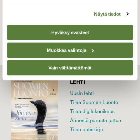
Näytä tiedot
TAKAISIN LISTAAN
Hyväksy evästeet
Muokkaa valintoja
Vain välttämättömät
LEHTI
Uusin lehti
Tilaa Suomen Luonto
Tilaa digilukuoikeus
Äänestä parasta juttua
Tilaa uutiskirje