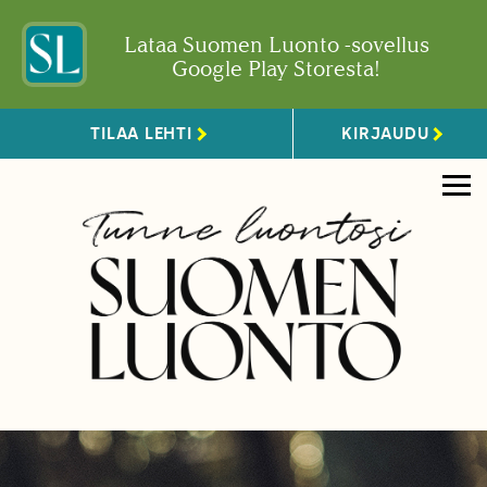
Lataa Suomen Luonto -sovellus
Google Play Storesta!
TILAA LEHTI
KIRJAUDU