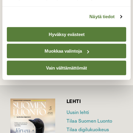
Yllätti minut täysin tuli ja meni. muutaman
sekunnin tapaaminen kiireinen oli.
Näytä tiedot
Valokuvaaja: Olavi Kangas, Nokia 2.4.2023
Hyväksy evästeet
TAKAISIN LISTAAN
Muokkaa valintoja
Vain välttämättömät
LEHTI
Uusin lehti
Tilaa Suomen Luonto
Tilaa digilukuoikeus