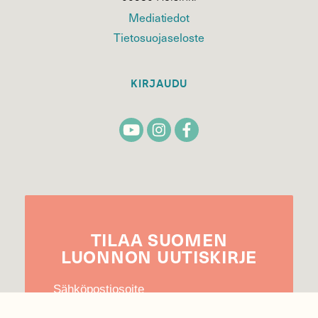
Mediatiedot
Tietosuojaseloste
KIRJAUDU
TILAA
SUOMEN
LUONNON
UUTIS­KIRJE
Sähköpostiosoite