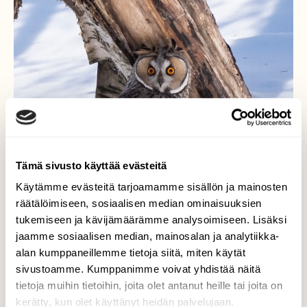
Tämä sivusto käyttää evästeitä
Käytämme evästeitä tarjoamamme sisällön ja mainosten
räätälöimiseen, sosiaalisen median ominaisuuksien
tukemiseen ja kävijämäärämme analysoimiseen. Lisäksi
jaamme sosiaalisen median, mainosalan ja analytiikka-
alan kumppaneillemme tietoja siitä, miten käytät
sivustoamme. Kumppanimme voivat yhdistää näitä
Sarvipöllö
tietoja muihin tietoihin, joita olet antanut heille tai joita on
kerätty, kun olet käyttänyt heidän palvelujaan.