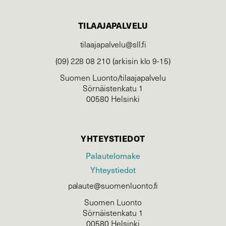
TILAAJAPALVELU
tilaajapalvelu@sll.fi
(09) 228 08 210 (arkisin klo 9-15)
Suomen Luonto/tilaajapalvelu
Sörnäistenkatu 1
00580 Helsinki
YHTEYSTIEDOT
Palautelomake
Yhteystiedot
palaute@suomenluonto.fi
Suomen Luonto
Sörnäistenkatu 1
00580 Helsinki