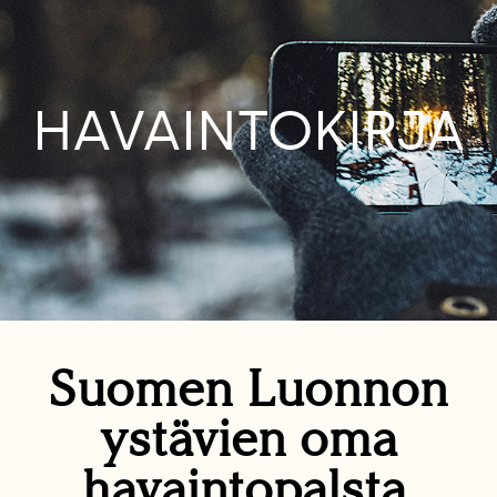
HAVAINTOKIRJA
Suomen Luonnon
ystävien oma
havaintopalsta.