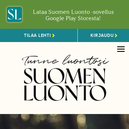
Lataa Suomen Luonto -sovellus
Google Play Storesta!
TILAA LEHTI
KIRJAUDU