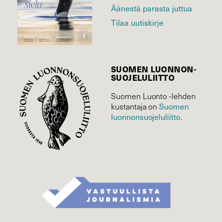
Äänestä parasta juttua
Tilaa uutiskirje
SUOMEN LUONNON­
SUOJELU­LIITTO
Suomen Luonto -lehden
kustantaja on
Suomen
luonnonsuojelu­liitto
.