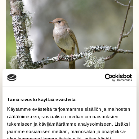
Tämä sivusto käyttää evästeitä
Satakieli.
Käytämme evästeitä tarjoamamme sisällön ja mainosten
räätälöimiseen, sosiaalisen median ominaisuuksien
Olimme ystäväni kanssa käymässä
tukemiseen ja kävijämäärämme analysoimiseen. Lisäksi
Herraskoskella, Virrat. Heti kun astuimme
jaamme sosiaalisen median, mainosalan ja analytiikka-
autosta ulos kuulimme ihana linnunlaulua.
alan kumppaneillemme tietoja siitä, miten käytät