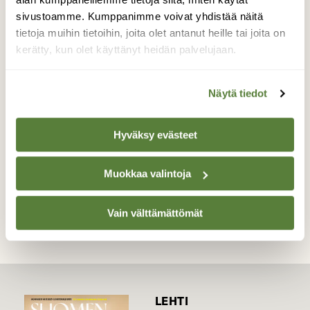
Satakieli lauloi metsän siimeksessä.
sivustoamme. Kumppanimme voivat yhdistää näitä
Menimme laulunääntä kohti ja yhtäkkiä se
tietoja muihin tietoihin, joita olet antanut heille tai joita on
tuli viereiselle oksalle. Kamera oli jo viritetty
kerätty, kun olet käyttänyt heidän palvelujaan.
valmiiksi siltä varalta jos onnistuisi saamaan
kuvaa. Kyllä oli hieno hetki:)
Näytä tiedot
Valokuvaaja: Harriet Lakaniemi, Herraskoski,
Virrat. 2.6.2015
Hyväksy evästeet
TAKAISIN LISTAAN
Muokkaa valintoja
Vain välttämättömät
LEHTI