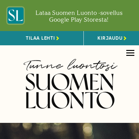
Lataa Suomen Luonto -sovellus
Google Play Storesta!
TILAA LEHTI
KIRJAUDU