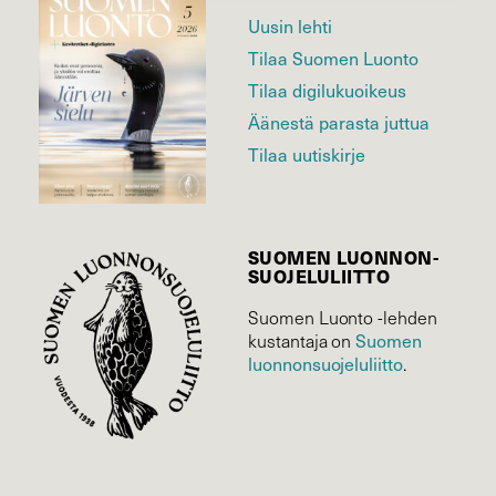
Uusin lehti
Tilaa Suomen Luonto
Tilaa digilukuoikeus
Äänestä parasta juttua
Tilaa uutiskirje
SUOMEN LUONNON­
SUOJELU­LIITTO
Suomen Luonto -lehden
kustantaja on
Suomen
luonnonsuojelu­liitto
.