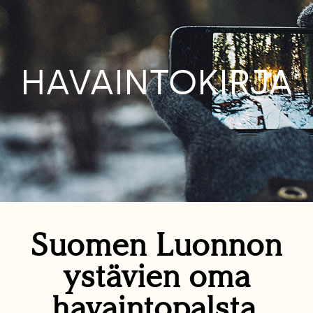
HAVAINTOKIRJA
Suomen Luonnon
ystävien oma
havaintopalsta.