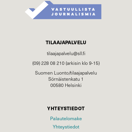
TILAAJAPALVELU
tilaajapalvelu@sll.fi
(09) 228 08 210 (arkisin klo 9-15)
Suomen Luonto/tilaajapalvelu
Sörnäistenkatu 1
00580 Helsinki
YHTEYSTIEDOT
Palautelomake
Yhteystiedot