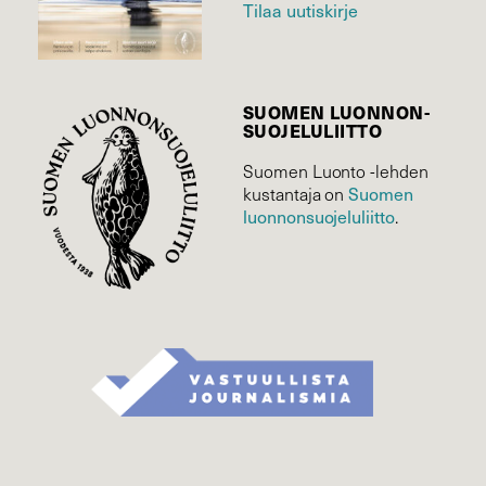
Tilaa uutiskirje
SUOMEN LUONNON­
SUOJELU­LIITTO
Suomen Luonto -lehden
kustantaja on
Suomen
luonnonsuojelu­liitto
.