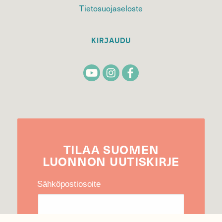
Tietosuojaseloste
KIRJAUDU
TILAA
SUOMEN
LUONNON
UUTIS­KIRJE
Sähköpostiosoite