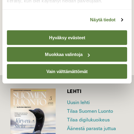
kerätty, kun olet käyttänyt heidän palvelujaan.
Valokuvaaja: Jaana Saarelainen, Noljakka, Joensuu
12.8.2024
Näytä tiedot
TAKAISIN LISTAAN
Hyväksy evästeet
Muokkaa valintoja
Vain välttämättömät
LEHTI
Uusin lehti
Tilaa Suomen Luonto
Tilaa digilukuoikeus
Äänestä parasta juttua