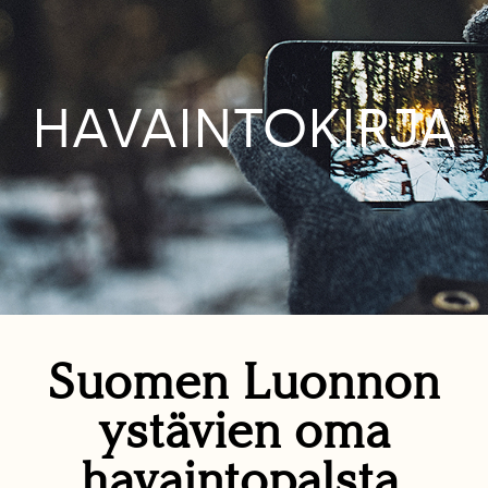
HAVAINTOKIRJA
Suomen Luonnon
ystävien oma
havaintopalsta.