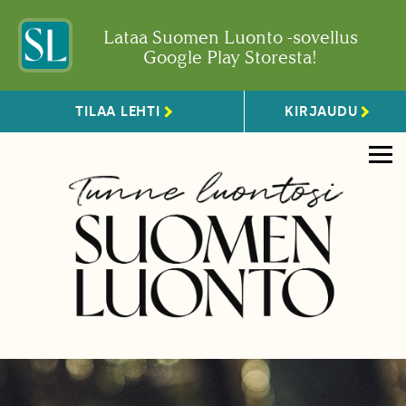
Lataa Suomen Luonto -sovellus
Google Play Storesta!
TILAA LEHTI
KIRJAUDU