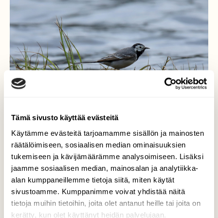
Tämä sivusto käyttää evästeitä
Käytämme evästeitä tarjoamamme sisällön ja mainosten
räätälöimiseen, sosiaalisen median ominaisuuksien
tukemiseen ja kävijämäärämme analysoimiseen. Lisäksi
jaamme sosiaalisen median, mainosalan ja analytiikka-
sateessa
alan kumppaneillemme tietoja siitä, miten käytät
sivustoamme. Kumppanimme voivat yhdistää näitä
västäräkki omalla pesäpaikallaan,se oli aika
tietoja muihin tietoihin, joita olet antanut heille tai joita on
märkä raukka kun vettä satoi aamun
kerätty, kun olet käyttänyt heidän palvelujaan.