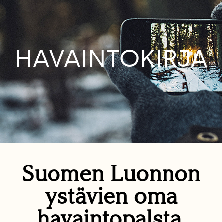
HAVAINTOKIRJA
Suomen Luonnon
ystävien oma
havaintopalsta.