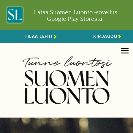
Lataa Suomen Luonto -sovellus
Google Play Storesta!
TILAA LEHTI
KIRJAUDU