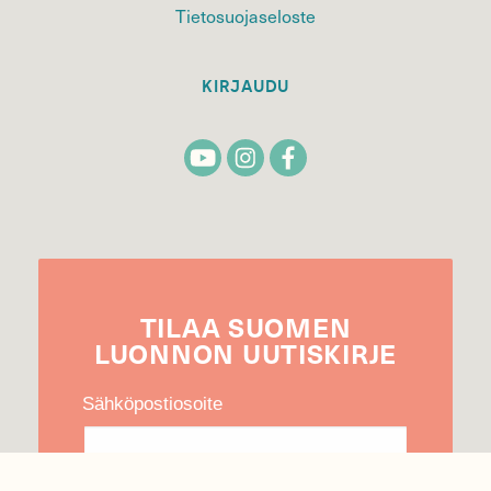
Tietosuojaseloste
KIRJAUDU
TILAA
SUOMEN
LUONNON
UUTIS­KIRJE
Sähköpostiosoite