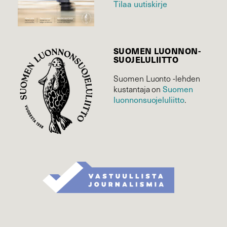
Tilaa uutiskirje
SUOMEN LUONNON­
SUOJELU­LIITTO
Suomen Luonto -lehden
Suomen
kustantaja on
luonnonsuojelu­liitto
.