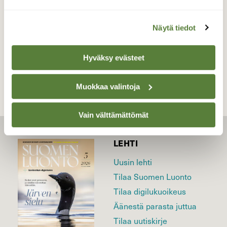
kansallispuisto Toukokuu
Näytä tiedot
TAKAISIN LISTAAN
Hyväksy evästeet
Muokkaa valintoja
Vain välttämättömät
LEHTI
Uusin lehti
Tilaa Suomen Luonto
Tilaa digilukuoikeus
Äänestä parasta juttua
Tilaa uutiskirje