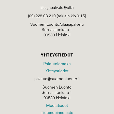
tilaajapalvelu@sll.fi
(09) 228 08 210 (arkisin klo 9-15)
Suomen Luonto/tilaajapalvelu
Sörnäistenkatu 1
00580 Helsinki
YHTEYSTIEDOT
Palautelomake
Yhteystiedot
palaute@suomenluonto.fi
Suomen Luonto
Sörnäistenkatu 1
00580 Helsinki
Mediatiedot
Tietosuojaseloste