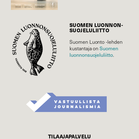
SUOMEN LUONNON­
SUOJELU­LIITTO
Suomen Luonto -lehden
kustantaja on
Suomen
luonnonsuojelu­liitto
.
TILAAJAPALVELU