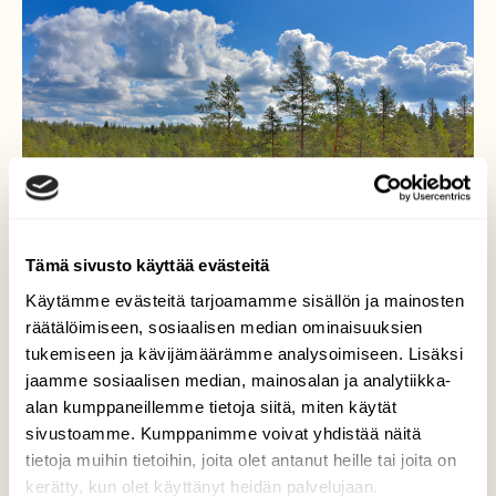
Tämä sivusto käyttää evästeitä
Käytämme evästeitä tarjoamamme sisällön ja mainosten
räätälöimiseen, sosiaalisen median ominaisuuksien
tukemiseen ja kävijämäärämme analysoimiseen. Lisäksi
jaamme sosiaalisen median, mainosalan ja analytiikka-
Sateeton pilvi päivä
alan kumppaneillemme tietoja siitä, miten käytät
sivustoamme. Kumppanimme voivat yhdistää näitä
Kyllä kelpaa ulkoilla.
tietoja muihin tietoihin, joita olet antanut heille tai joita on
Valokuvaaja: Reijo Juurinen, Nuuksion
kerätty, kun olet käyttänyt heidän palvelujaan.