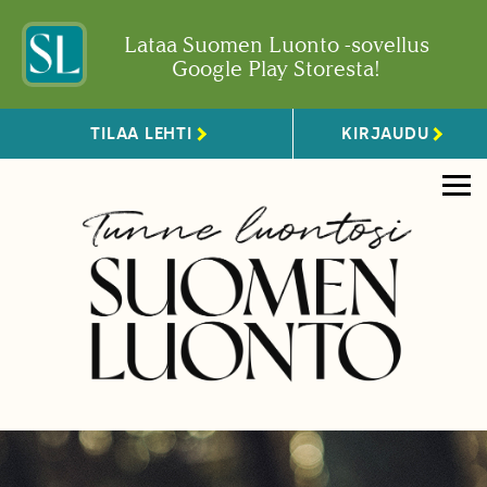
Lataa Suomen Luonto -sovellus
Google Play Storesta!
TILAA LEHTI
KIRJAUDU