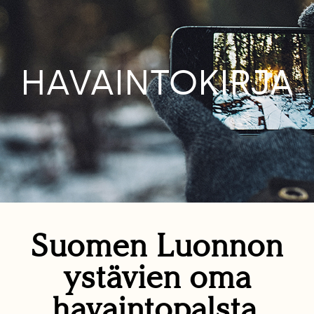
HAVAINTOKIRJA
Suomen Luonnon
ystävien oma
havaintopalsta.