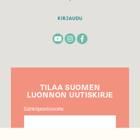
KIRJAUDU
TILAA
SUOMEN
LUONNON
UUTIS­KIRJE
Sähköpostiosoite
Hyväksyn tietojeni käytön uutiskirjeen