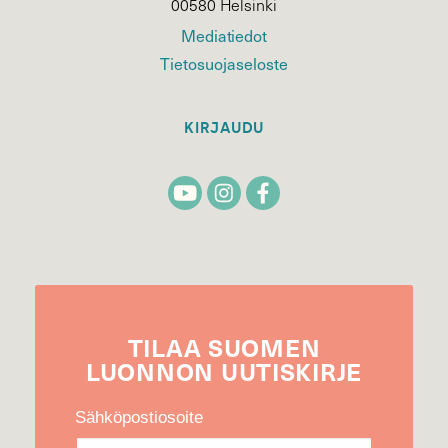
00580 Helsinki
Mediatiedot
Tietosuojaseloste
KIRJAUDU
TILAA
SUOMEN
LUONNON
UUTIS­KIRJE
Sähköpostiosoite