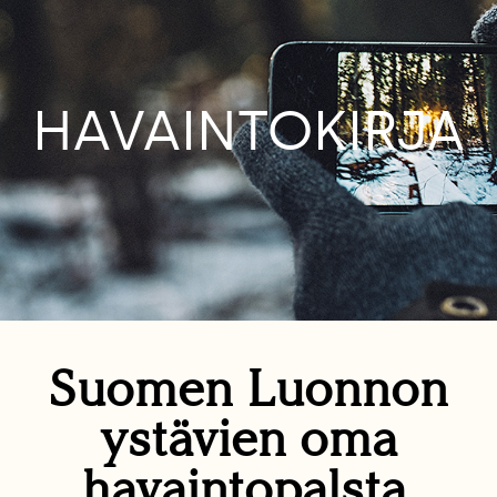
HAVAINTOKIRJA
Suomen Luonnon
ystävien oma
havaintopalsta.