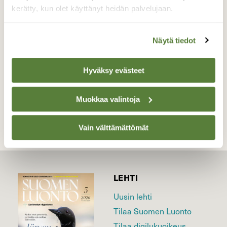
kattohaikaran astelevan niityllä. Auton
kerätty, kun olet käyttänyt heidän palvelujaan.
ikkuna auki, nopeasti muutama kuva ja pois.
Valokuvaaja: Markku Salonen, Lahti 11.5.2022
Näytä tiedot
Hyväksy evästeet
TAKAISIN LISTAAN
Muokkaa valintoja
Vain välttämättömät
LEHTI
Uusin lehti
Tilaa Suomen Luonto
Tilaa digilukuoikeus