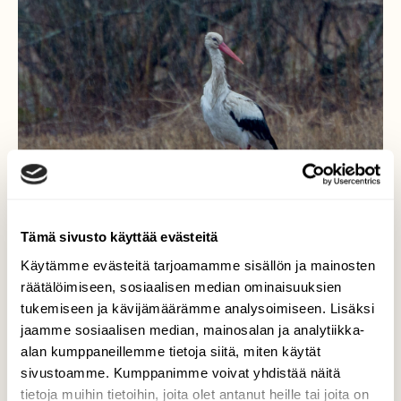
Tämä sivusto käyttää evästeitä
Käytämme evästeitä tarjoamamme sisällön ja mainosten
räätälöimiseen, sosiaalisen median ominaisuuksien
tukemiseen ja kävijämäärämme analysoimiseen. Lisäksi
Sateisen aamun vieras
jaamme sosiaalisen median, mainosalan ja analytiikka-
alan kumppaneillemme tietoja siitä, miten käytät
Ajelin tietä pitkin, kun näin jotain valkoista
sivustoamme. Kumppanimme voivat yhdistää näitä
pilkottavan kaukana. Lähempänä huomasin
tietoja muihin tietoihin, joita olet antanut heille tai joita on