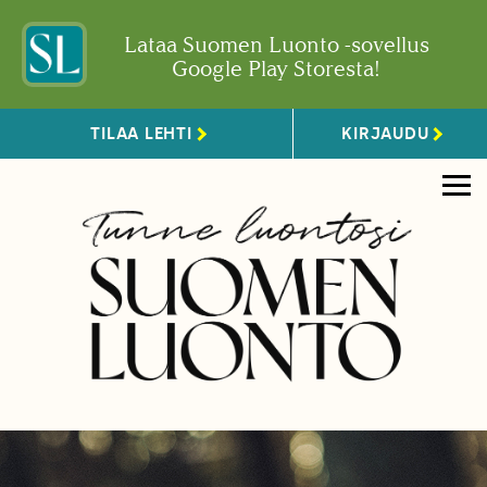
Lataa Suomen Luonto -sovellus
Google Play Storesta!
TILAA LEHTI
KIRJAUDU