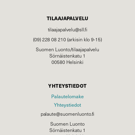
TILAAJAPALVELU
tilaajapalvelu@sll.fi
(09) 228 08 210 (arkisin klo 9-15)
Suomen Luonto/tilaajapalvelu
Sörnäistenkatu 1
00580 Helsinki
YHTEYSTIEDOT
Palautelomake
Yhteystiedot
palaute@suomenluonto.fi
Suomen Luonto
Sörnäistenkatu 1