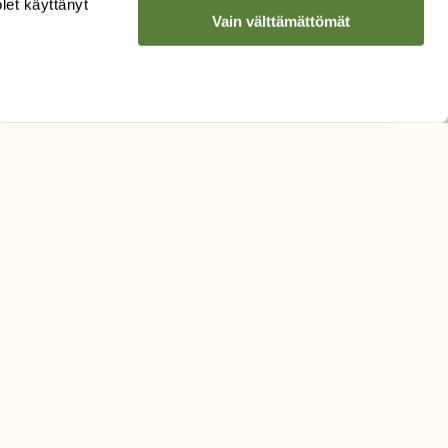
olet käyttänyt
Vain välttämättömät
Hyväksyn tietojeni käytön
uutiskirjeen lähettämiseen
Tietosuojaseloste