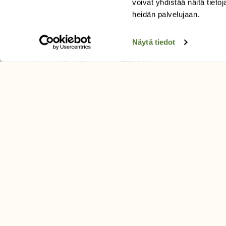
voivat yhdistää näitä tietoja
Tilaa uutiskirje
heidän palvelujaan.
Näytä tiedot
SUOMEN LUONNON­SUOJ
LIITTO
Suomen Luonto -lehden kusta
Suomen luonnonsuojelu­liitto
.