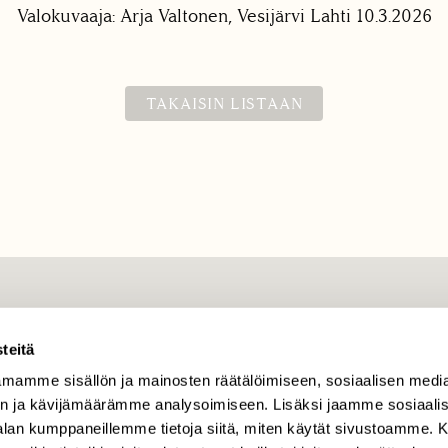
Valokuvaaja: Arja Valtonen, Vesijärvi Lahti 10.3.2026
TAKAISIN LISTAAN
TILAAJAPALVELU
teitä
tilaajapalvelu@sll.fi
mamme sisällön ja mainosten räätälöimiseen, sosiaalisen medi
(09) 228 08 210 (arkisin
klo 9-15)
n ja kävijämäärämme analysoimiseen. Lisäksi jaamme sosiaali
-alan kumppaneillemme tietoja siitä, miten käytät sivustoamme
Suomen