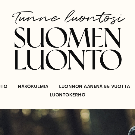
STÖ
NÄKÖKULMIA
LUONNON ÄÄNENÄ 85 VUOTTA
LUONTOKERHO