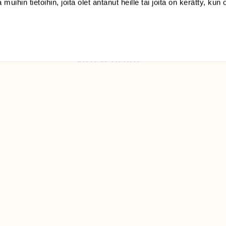
 muihin tietoihin, joita olet antanut heille tai joita on kerätty, kun 
Luonto/tilaajapalvelu
Sörnäistenkatu 1
00580 Helsinki
ELU­
YHTEYSTIEDOT
ntaja on
Palautelomake
Yhteystiedot
palaute@suomenluonto.fi
Suomen Luonto
Sörnäistenkatu 1
00580 Helsinki
Mediatiedot
Tietosuojaseloste
KIRJAUDU