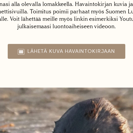
nasi alla olevalla lomakkeella. Havaintokirjan kuvia ja
tisivuilla. Toimitus poimii parhaat myös Suomen Lu
alle. Voit lähettää meille myös linkin esimerkiksi You
julkaisemaasi luontoaiheiseen videoon.
LÄHETÄ KUVA HAVAINTOKIRJAAN