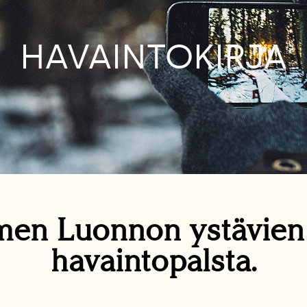
HAVAINTOKIRJA
en Luonnon ystävie
havaintopalsta.