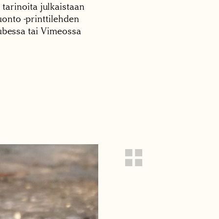
 tarinoita julkaistaan
onto -printtilehden
tubessa tai Vimeossa