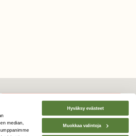
Hyväksy evästeet
TILAA
SUOMEN
an
LUONNON
UUTIS­KIRJE
sen median,
Muokkaa valintoja
. Kumppanimme
Sähköpostiosoite