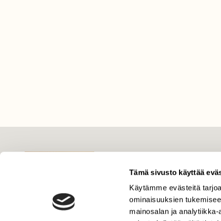
LEHTI
Uusin lehti
Tämä sivusto käyttää eväs
Tilaa Suomen Luonto
Käytämme evästeitä tarjoa
ominaisuuksien tukemisee
Tilaa digilukuoikeus
mainosalan ja analytiikka
Äänestä parasta juttua