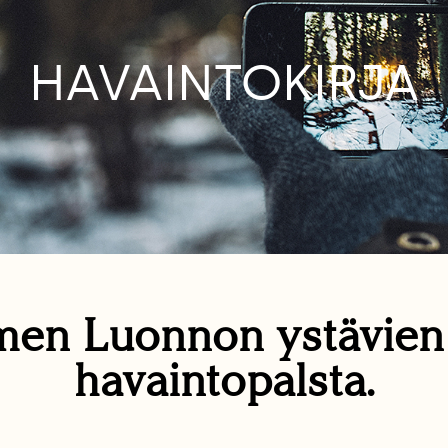
HAVAINTOKIRJA
en Luonnon ystävie
havaintopalsta.