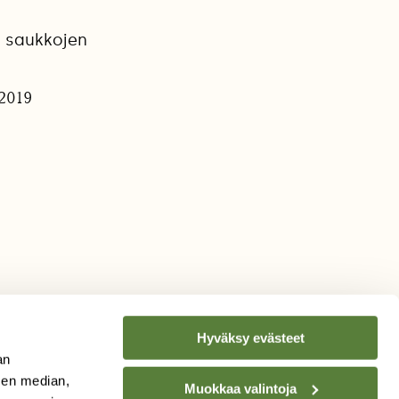
ä saukkojen
.2019
Hyväksy evästeet
an
sen median,
Muokkaa valintoja