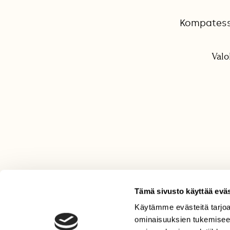
Kompatessa
Valo
Tämä sivusto käyttää eväs
Käytämme evästeitä tarjoa
LEHTI
ominaisuuksien tukemisee
Uusin lehti