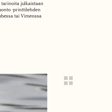
 tarinoita julkaistaan
onto -printtilehden
tubessa tai Vimeossa