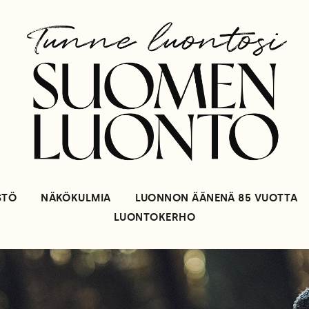
STÖ
NÄKÖKULMIA
LUONNON ÄÄNENÄ 85 VUOTTA
LUONTOKERHO