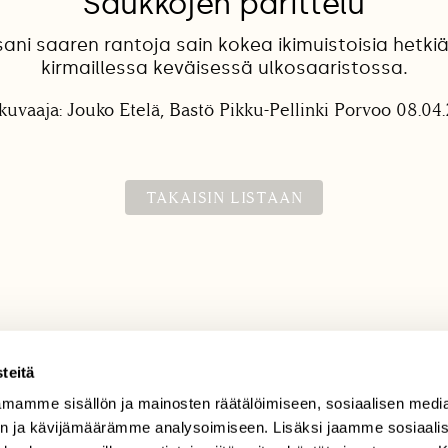
Saukkojen parittelu
ni saaren rantoja sain kokea ikimuistoisia hetki
kirmaillessa keväisessä ulkosaaristossa.
kuvaaja: Jouko Etelä, Bastö Pikku-Pellinki Porvoo 08.04
TAKAISIN LISTAAN
teitä
mamme sisällön ja mainosten räätälöimiseen, sosiaalisen medi
TILAAJAPALVELU
n ja kävijämäärämme analysoimiseen. Lisäksi jaamme sosiaali
tilaajapalvelu@sll.fi