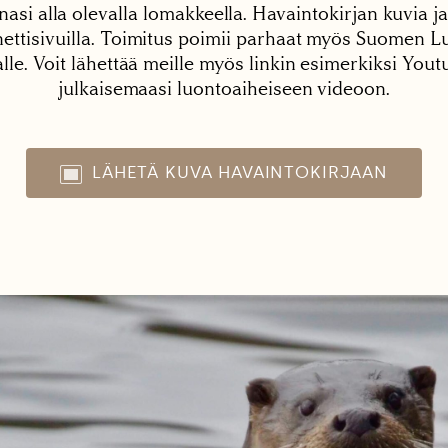
nasi alla olevalla lomakkeella. Havaintokirjan kuvia ja
tisivuilla. Toimitus poimii parhaat myös Suomen Lu
alle. Voit lähettää meille myös linkin esimerkiksi You
julkaisemaasi luontoaiheiseen videoon.
LÄHETÄ KUVA HAVAINTOKIRJAAN