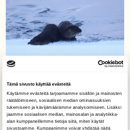
Tämä sivusto käyttää evästeitä
Käytämme evästeitä tarjoamamme sisällön ja mainosten
Saukot villitsevät
räätälöimiseen, sosiaalisen median ominaisuuksien
Joensuussa kuvaajia
tukemiseen ja kävijämäärämme analysoimiseen. Lisäksi
jaamme sosiaalisen median, mainosalan ja analytiikka-
Nyt kannattaa sohvaperunoidenkin lähteä
alan kumppaneillemme tietoja siitä, miten käytät
liikenteeseen, kun luonto tarjoaa parastaan
sivustoamme. Kumppanimme voivat yhdistää näitä