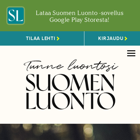
Lataa Suomen Luonto -sovellus
Google Play Storesta!
TILAA LEHTI
KIRJAUDU