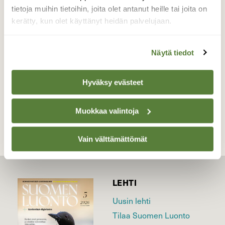
Joensuun keskustassa. Saukkojen touhuja
tietoja muihin tietoihin, joita olet antanut heille tai joita on
on ilo seurata.
kerätty, kun olet käyttänyt heidän palvelujaan.
Valokuvaaja: Jaana Saarelainen, Pielisjoki, Joensuu
keskusta 9.1.2022
Näytä tiedot
Hyväksy evästeet
TAKAISIN LISTAAN
Muokkaa valintoja
Vain välttämättömät
LEHTI
Uusin lehti
Tilaa Suomen Luonto