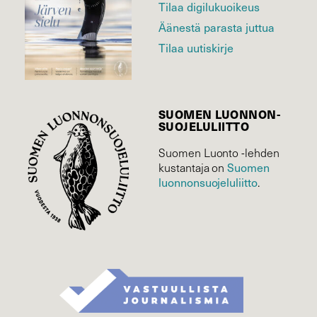
Tilaa digilukuoikeus
Äänestä parasta juttua
Tilaa uutiskirje
SUOMEN LUONNON­
SUOJELU­LIITTO
Suomen Luonto -lehden
Suomen
kustantaja on
luonnonsuojelu­liitto
.