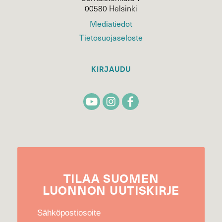
00580 Helsinki
Mediatiedot
Tietosuojaseloste
KIRJAUDU
TILAA
SUOMEN
LUONNON
UUTIS­KIRJE
Sähköpostiosoite