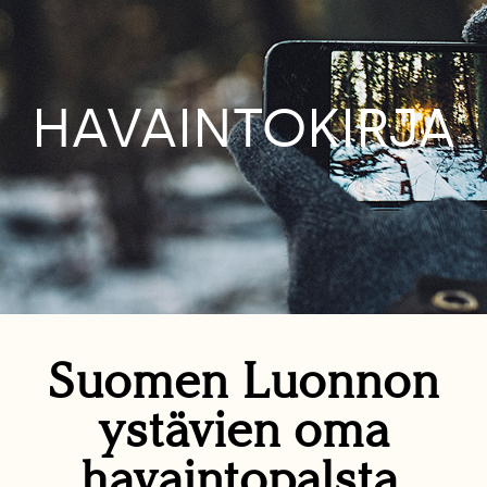
HAVAINTOKIRJA
Suomen Luonnon
ystävien oma
havaintopalsta.