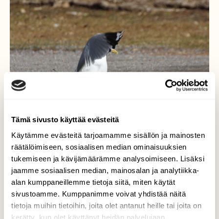
Tämä sivusto käyttää evästeitä
Käytämme evästeitä tarjoamamme sisällön ja mainosten
räätälöimiseen, sosiaalisen median ominaisuuksien
tukemiseen ja kävijämäärämme analysoimiseen. Lisäksi
jaamme sosiaalisen median, mainosalan ja analytiikka-
alan kumppaneillemme tietoja siitä, miten käytät
Se halusi pysytellä
sivustoamme. Kumppanimme voivat yhdistää näitä
tietoja muihin tietoihin, joita olet antanut heille tai joita on
tuntemattomana
kerätty, kun olet käyttänyt heidän palvelujaan.