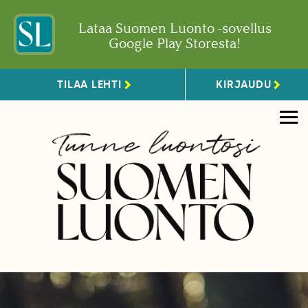
Lataa Suomen Luonto -sovellus
Google Play Storesta!
TILAA LEHTI
KIRJAUDU