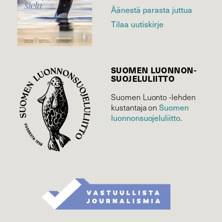
Äänestä parasta juttua
Tilaa uutiskirje
SUOMEN LUONNON­
SUOJELU­LIITTO
Suomen Luonto -lehden
kustantaja on
Suomen
luonnonsuojelu­liitto
.