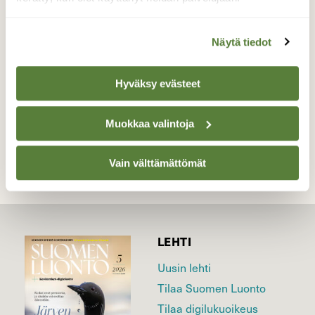
Lokkien keväthuumaa 22.4.2016 Tre
Näytä tiedot
Valokuvaaja: Irja lehtinen, Tampere 22.4.2016
Hyväksy evästeet
TAKAISIN LISTAAN
Muokkaa valintoja
Vain välttämättömät
LEHTI
Uusin lehti
Tilaa Suomen Luonto
Tilaa digilukuoikeus