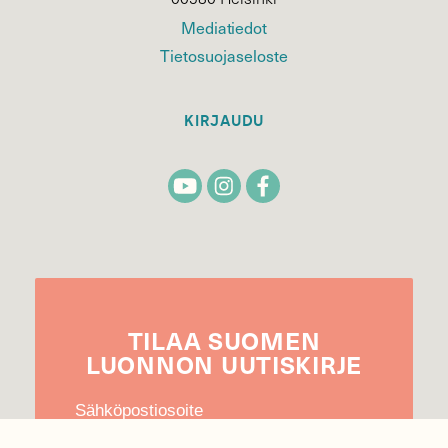
Mediatiedot
Tietosuojaseloste
KIRJAUDU
TILAA
SUOMEN
LUONNON
UUTIS­KIRJE
Sähköpostiosoite