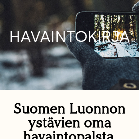
HAVAINTOKIRJA
Suomen Luonnon
ystävien oma
havaintopalsta.