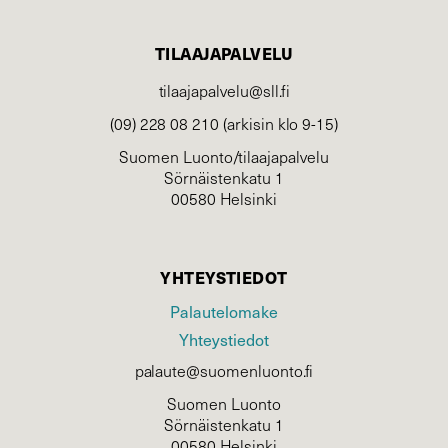
TILAAJAPALVELU
tilaajapalvelu@sll.fi
(09) 228 08 210 (arkisin klo 9-15)
Suomen Luonto/tilaajapalvelu
Sörnäistenkatu 1
00580 Helsinki
YHTEYSTIEDOT
Palautelomake
Yhteystiedot
palaute@suomenluonto.fi
Suomen Luonto
Sörnäistenkatu 1
00580 Helsinki