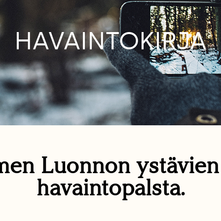
HAVAINTOKIRJA
en Luonnon ystävie
havaintopalsta.