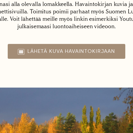
nasi alla olevalla lomakkeella. Havaintokirjan kuvia ja
tisivuilla. Toimitus poimii parhaat myös Suomen Lu
alle. Voit lähettää meille myös linkin esimerkiksi You
julkaisemaasi luontoaiheiseen videoon.
LÄHETÄ KUVA HAVAINTOKIRJAAN