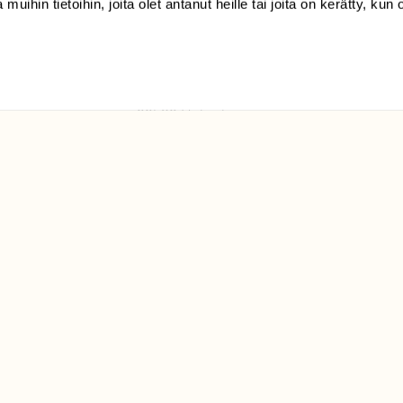
 muihin tietoihin, joita olet antanut heille tai joita on kerätty, kun 
(09) 228 08 210 (arkisin
klo 9-15)
Suomen
Luonto/tilaajapalvelu
Sörnäistenkatu 1
00580 Helsinki
ELU­
YHTEYSTIEDOT
ntaja on
Palautelomake
Yhteystiedot
palaute@suomenluonto.fi
Suomen Luonto
Sörnäistenkatu 1
00580 Helsinki
Mediatiedot
Tietosuojaseloste