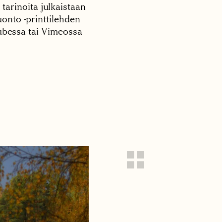
 tarinoita julkaistaan
onto -printtilehden
tubessa tai Vimeossa