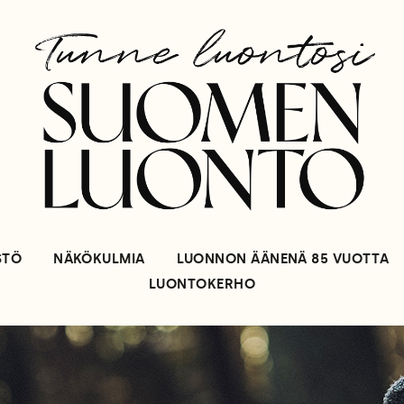
STÖ
NÄKÖKULMIA
LUONNON ÄÄNENÄ 85 VUOTTA
LUONTOKERHO