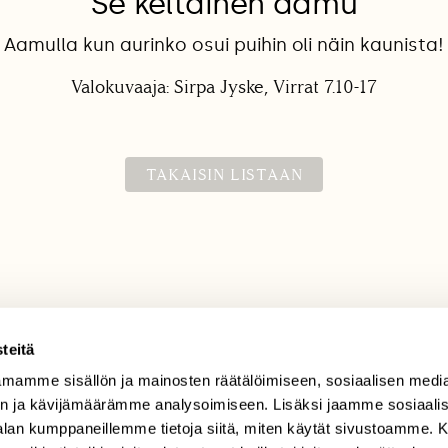
Se keltainen aamu
Aamulla kun aurinko osui puihin oli näin kaunista!
Valokuvaaja: Sirpa Jyske, Virrat 7.10-17
TAKAISIN LISTAAN
teitä
mamme sisällön ja mainosten räätälöimiseen, sosiaalisen medi
TILAAJAPALVELU
n ja kävijämäärämme analysoimiseen. Lisäksi jaamme sosiaali
tilaajapalvelu@sll.fi
-alan kumppaneillemme tietoja siitä, miten käytät sivustoamme