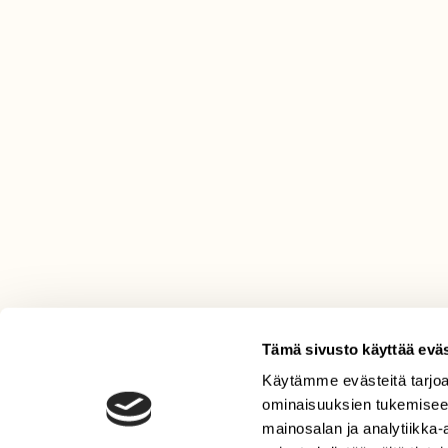
Tämä sivusto käyttää eväs
Käytämme evästeitä tarjoa
LEHTI
ominaisuuksien tukemisee
Uusin lehti
mainosalan ja analytiikka