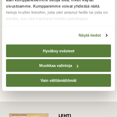
kohdannut matkalla haareminsa valtiaaksi
sivustoamme. Kumppanimme voivat yhdistää näitä
muutaman kukkotappelun. Pyrstön komein
tietoja muihin tietoihin, joita olet antanut heille tai joita on
sulka on melkein irti ja siksi siipien
kerätty, kun olet käyttänyt heidän palvelujaan.
räpyttelyssä irtoaakin muutama
ylimääräinen irtohöyhen.
Näytä tiedot
Valokuvaaja: Tuulikki Piikkilä, Hämeenlinna
9.4.2016
Hyväksy evästeet
Muokkaa valintoja
TAKAISIN LISTAAN
Vain välttämättömät
LEHTI