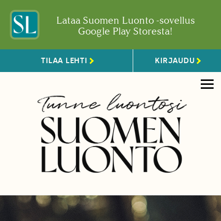
Lataa Suomen Luonto -sovellus
Google Play Storesta!
TILAA LEHTI
KIRJAUDU