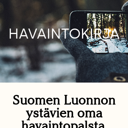
HAVAINTOKIRJA
Suomen Luonnon
ystävien oma
havaintopalsta.