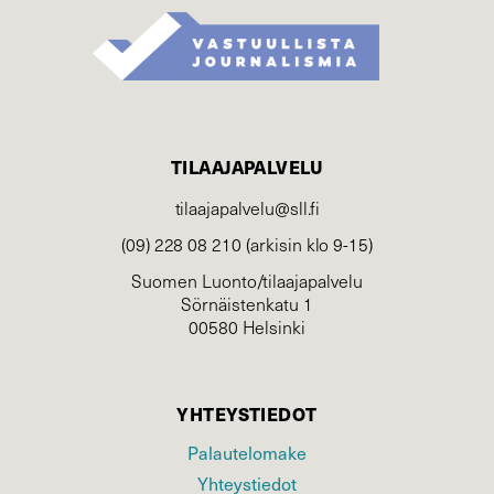
TILAAJAPALVELU
tilaajapalvelu@sll.fi
(09) 228 08 210 (arkisin klo 9-15)
Suomen Luonto/tilaajapalvelu
Sörnäistenkatu 1
00580 Helsinki
YHTEYSTIEDOT
Palautelomake
Yhteystiedot