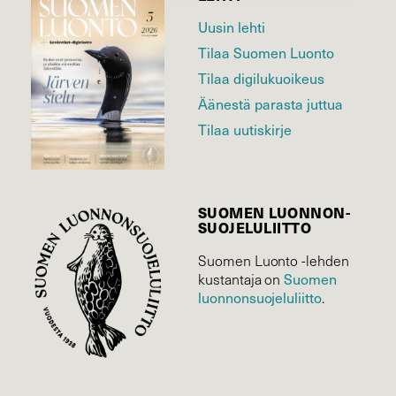
Uusin lehti
Tilaa Suomen Luonto
Tilaa digilukuoikeus
Äänestä parasta juttua
Tilaa uutiskirje
SUOMEN LUONNON­
SUOJELU­LIITTO
Suomen Luonto -lehden
Suomen
kustantaja on
luonnonsuojelu­liitto
.