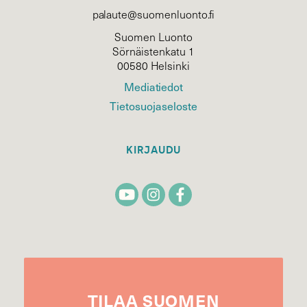
palaute@suomenluonto.fi
Suomen Luonto
Sörnäistenkatu 1
00580 Helsinki
Mediatiedot
Tietosuojaseloste
KIRJAUDU
TILAA
SUOMEN