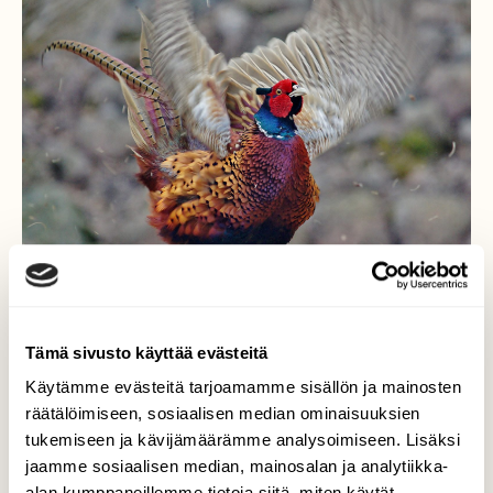
Tämä sivusto käyttää evästeitä
Se kukkomainen tapaus
Käytämme evästeitä tarjoamamme sisällön ja mainosten
räätälöimiseen, sosiaalisen median ominaisuuksien
Huudettuaan kuuluvaan "kö-ökk" äänensä,
tukemiseen ja kävijämäärämme analysoimiseen. Lisäksi
on aika esitellä valiomuotoisuuttaan ja
jaamme sosiaalisen median, mainosalan ja analytiikka-
kukkomaisuuttaan. Tämä kukko on
alan kumppaneillemme tietoja siitä, miten käytät