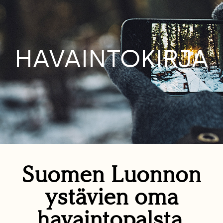
HAVAINTOKIRJA
Suomen Luonnon
ystävien oma
havaintopalsta.