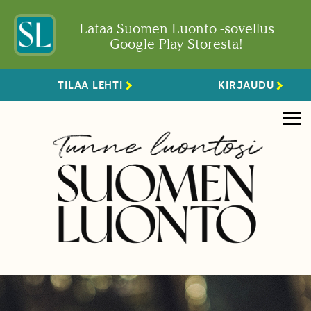
Lataa Suomen Luonto -sovellus
Google Play Storesta!
TILAA LEHTI
KIRJAUDU