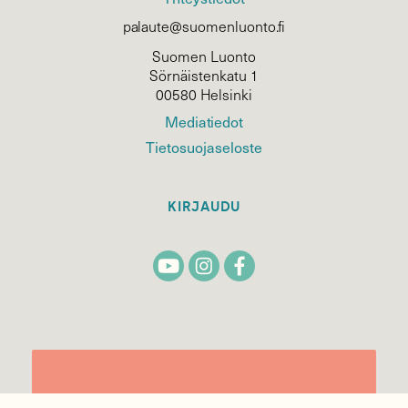
palaute@suomenluonto.fi
Suomen Luonto
Sörnäistenkatu 1
00580 Helsinki
Mediatiedot
Tietosuojaseloste
KIRJAUDU
TILAA
SUOMEN