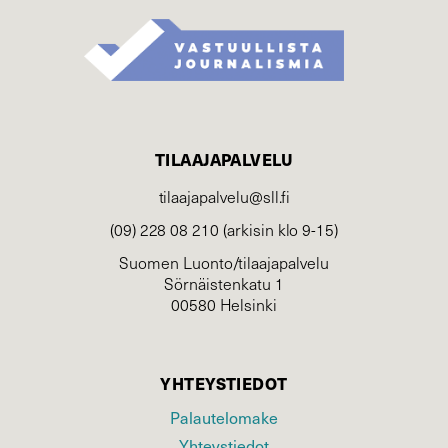
TILAAJAPALVELU
tilaajapalvelu@sll.fi
(09) 228 08 210 (arkisin klo 9-15)
Suomen Luonto/tilaajapalvelu
Sörnäistenkatu 1
00580 Helsinki
YHTEYSTIEDOT
Palautelomake
Yhteystiedot