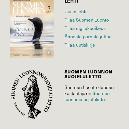
LEHTI
Uusin lehti
Tilaa Suomen Luonto
Tilaa digilukuoikeus
Äänestä parasta juttua
Tilaa uutiskirje
SUOMEN LUONNON­
SUOJELU­LIITTO
Suomen Luonto -lehden
kustantaja on
Suomen
luonnonsuojelu­liitto
.