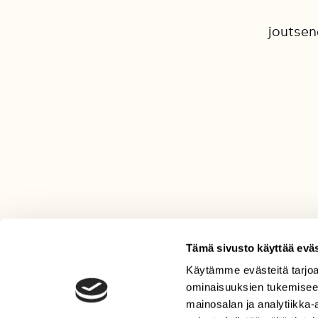
joutsene
Tämä sivusto käyttää eväs
Käytämme evästeitä tarjoa
LEHTI
ominaisuuksien tukemisee
Uusin lehti
mainosalan ja analytiikka