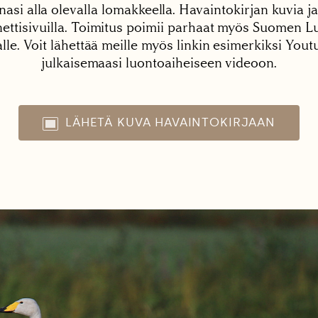
nasi alla olevalla lomakkeella. Havaintokirjan kuvia ja
tisivuilla. Toimitus poimii parhaat myös Suomen Lu
alle. Voit lähettää meille myös linkin esimerkiksi You
julkaisemaasi luontoaiheiseen videoon.
LÄHETÄ KUVA HAVAINTOKIRJAAN