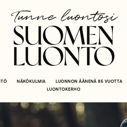
STÖ
NÄKÖKULMIA
LUONNON ÄÄNENÄ 85 VUOTTA
LUONTOKERHO