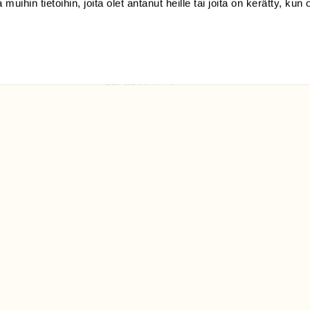
 muihin tietoihin, joita olet antanut heille tai joita on kerätty, kun 
(09) 228 08 210 (arkisin
klo 9-15)
Suomen
Luonto/tilaajapalvelu
Sörnäistenkatu 1
00580 Helsinki
ELU­
YHTEYSTIEDOT
ntaja on
Palautelomake
Yhteystiedot
palaute@suomenluonto.fi
Suomen Luonto
Sörnäistenkatu 1
00580 Helsinki
Mediatiedot
Tietosuojaseloste