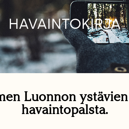
HAVAINTOKIRJA
en Luonnon ystävie
havaintopalsta.