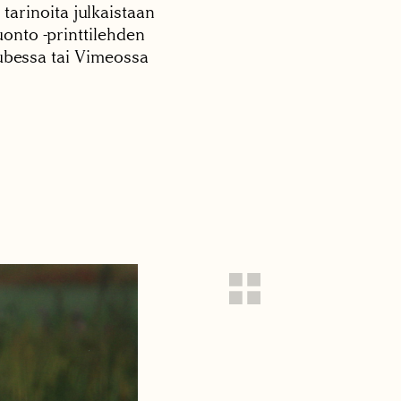
 tarinoita julkaistaan
onto -printtilehden
tubessa tai Vimeossa