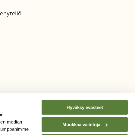
venytellä
Hyväksy evästeet
an
sen median,
Muokkaa valintoja
. Kumppanimme
TILAA
SUOMEN