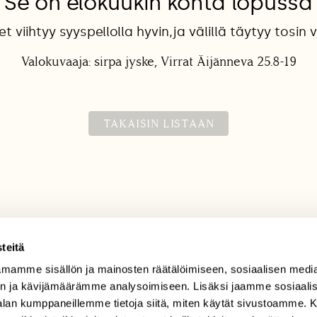
Se on elokuukin kohta lopussa
t viihtyy syyspellolla hyvin,ja välillä täytyy tosin 
Valokuvaaja: sirpa jyske, Virrat Äijänneva 25.8-19
TAKAISIN LISTAAN
teitä
mamme sisällön ja mainosten räätälöimiseen, sosiaalisen medi
TILAAJAPALVELU
n ja kävijämäärämme analysoimiseen. Lisäksi jaamme sosiaali
tilaajapalvelu@sll.fi
-alan kumppaneillemme tietoja siitä, miten käytät sivustoamme