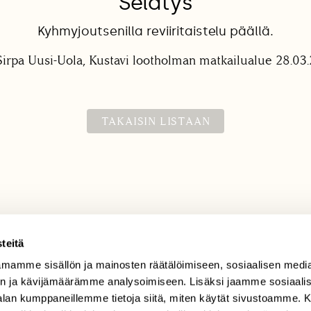
Selatys
Kyhmyjoutsenilla reviiritaistelu päällä.
Sirpa Uusi-Uola, Kustavi lootholman matkailualue 28.03.
TAKAISIN LISTAAN
teitä
mamme sisällön ja mainosten räätälöimiseen, sosiaalisen medi
TILAAJAPALVELU
n ja kävijämäärämme analysoimiseen. Lisäksi jaamme sosiaali
tilaajapalvelu@sll.fi
-alan kumppaneillemme tietoja siitä, miten käytät sivustoamme