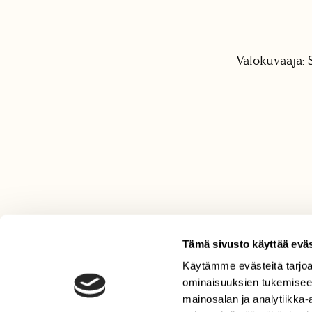
Valokuvaaja: 
Tämä sivusto käyttää eväs
Käytämme evästeitä tarjoa
LEHTI
ominaisuuksien tukemisee
Uusin lehti
mainosalan ja analytiikka