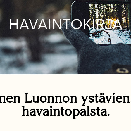
HAVAINTOKIRJA
en Luonnon ystävie
havaintopalsta.