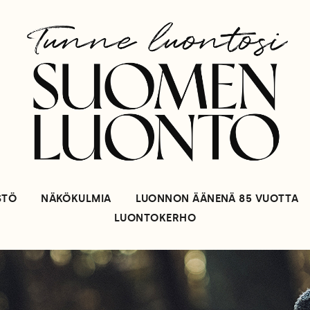
STÖ
NÄKÖKULMIA
LUONNON ÄÄNENÄ 85 VUOTTA
LUONTOKERHO