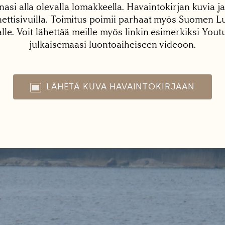
nasi alla olevalla lomakkeella. Havaintokirjan kuvia ja
tisivuilla. Toimitus poimii parhaat myös Suomen Lu
alle. Voit lähettää meille myös linkin esimerkiksi You
julkaisemaasi luontoaiheiseen videoon.
LÄHETÄ KUVA HAVAINTOKIRJAAN