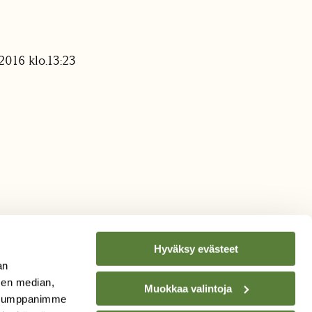
2016 klo.13:23
Hyväksy evästeet
an
sen median,
Muokkaa valintoja
. Kumppanimme
TILAA
SUOMEN