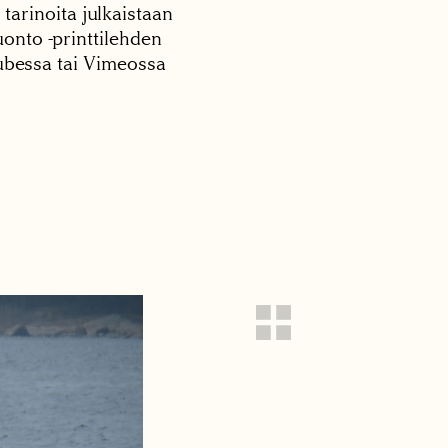
 tarinoita julkaistaan
onto -printtilehden
tubessa tai Vimeossa