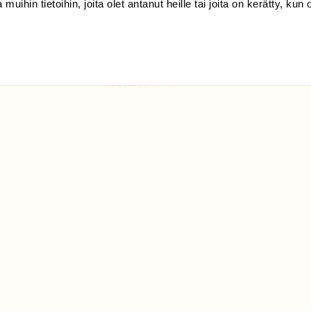
 muihin tietoihin, joita olet antanut heille tai joita on kerätty, kun 
(09) 228 08 210 (arkisin
klo 9-15)
Suomen
Luonto/tilaajapalvelu
Sörnäistenkatu 1
00580 Helsinki
ELU­
YHTEYSTIEDOT
ntaja on
Palautelomake
Yhteystiedot
palaute@suomenluonto.fi
Suomen Luonto
Sörnäistenkatu 1
00580 Helsinki
Mediatiedot
Tietosuojaseloste