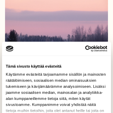
Tämä sivusto käyttää evästeitä
Käytämme evästeitä tarjoamamme sisällön ja mainosten
räätälöimiseen, sosiaalisen median ominaisuuksien
tukemiseen ja kävijämäärämme analysoimiseen. Lisäksi
jaamme sosiaalisen median, mainosalan ja analytiikka-
Selkeä pakkaspäivä
alan kumppaneillemme tietoja siitä, miten käytät
sivustoamme. Kumppanimme voivat yhdistää näitä
Aamulla oli yön jäljiltä pakkasta yli kaksi
tietoja muihin tietoihin, joita olet antanut heille tai joita on