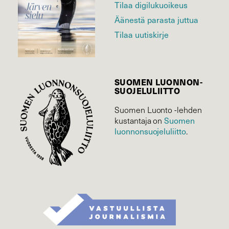
Tilaa digilukuoikeus
Äänestä parasta juttua
Tilaa uutiskirje
SUOMEN LUONNON­
SUOJELU­LIITTO
Suomen Luonto -lehden
kustantaja on
Suomen
luonnonsuojelu­liitto
.