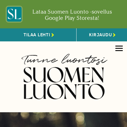
Lataa Suomen Luonto -sovellus
Google Play Storesta!
TILAA LEHTI
KIRJAUDU