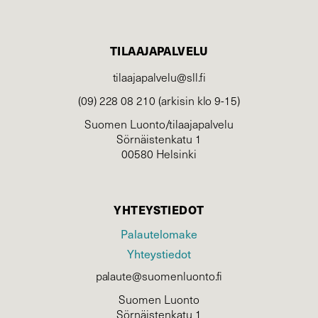
TILAAJAPALVELU
tilaajapalvelu@sll.fi
(09) 228 08 210 (arkisin klo 9-15)
Suomen Luonto/tilaajapalvelu
Sörnäistenkatu 1
00580 Helsinki
YHTEYSTIEDOT
Palautelomake
Yhteystiedot
palaute@suomenluonto.fi
Suomen Luonto
Sörnäistenkatu 1