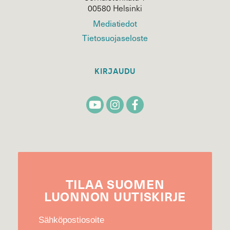
00580 Helsinki
Mediatiedot
Tietosuojaseloste
KIRJAUDU
TILAA
SUOMEN
LUONNON
UUTIS­KIRJE
Sähköpostiosoite