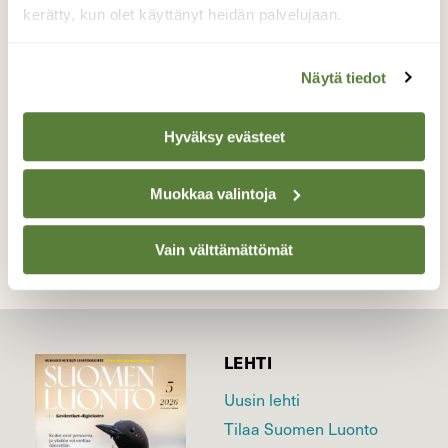
kymmentä astetta ja ennen auringon
kerätty, kun olet käyttänyt heidän palvelujaan.
nousua pellolla näytti tältä.
Valokuvaaja: Hannu Rissanen, Näädänmaa
Näytä tiedot
19.2.2018
Hyväksy evästeet
TAKAISIN LISTAAN
Muokkaa valintoja
Vain välttämättömät
LEHTI
Uusin lehti
Tilaa Suomen Luonto