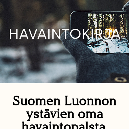
HAVAINTOKIRJA
Suomen Luonnon
ystävien oma
havaintopalsta.