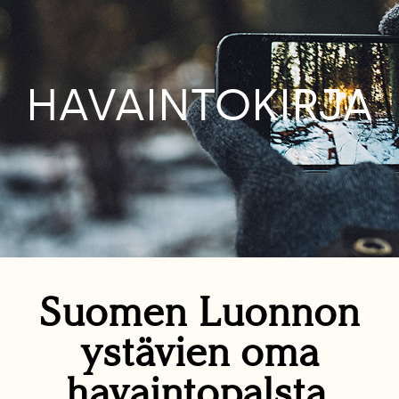
HAVAINTOKIRJA
Suomen Luonnon
ystävien oma
havaintopalsta.