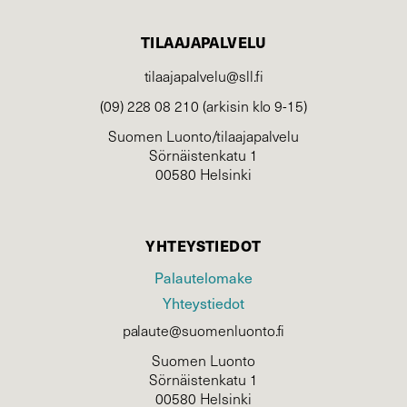
TILAAJAPALVELU
tilaajapalvelu@sll.fi
(09) 228 08 210 (arkisin klo 9-15)
Suomen Luonto/tilaajapalvelu
Sörnäistenkatu 1
00580 Helsinki
YHTEYSTIEDOT
Palautelomake
Yhteystiedot
palaute@suomenluonto.fi
Suomen Luonto
Sörnäistenkatu 1
00580 Helsinki