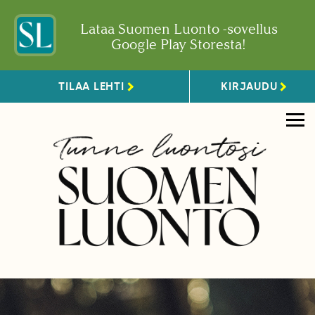
Lataa Suomen Luonto -sovellus
Google Play Storesta!
TILAA LEHTI
KIRJAUDU