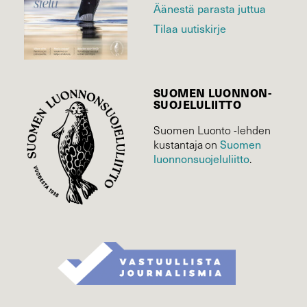
Äänestä parasta juttua
Tilaa uutiskirje
SUOMEN LUONNON­
SUOJELU­LIITTO
Suomen Luonto -lehden
Suomen
kustantaja on
luonnonsuojelu­liitto
.