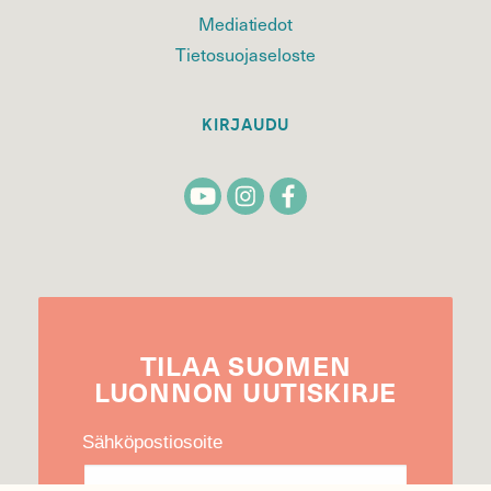
Mediatiedot
Tietosuojaseloste
KIRJAUDU
TILAA
SUOMEN
LUONNON
UUTIS­KIRJE
Sähköpostiosoite