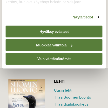
kerätty, kun olet käyttänyt heidän palvelujaan.
pesänrakennus materiaalia.
Valokuvaaja: Aki Jalava, RUSKO 7.5.2023
Näytä tiedot
Hyväksy evästeet
TAKAISIN LISTAAN
Muokkaa valintoja
Vain välttämättömät
LEHTI
Uusin lehti
Tilaa Suomen Luonto
Tilaa digilukuoikeus