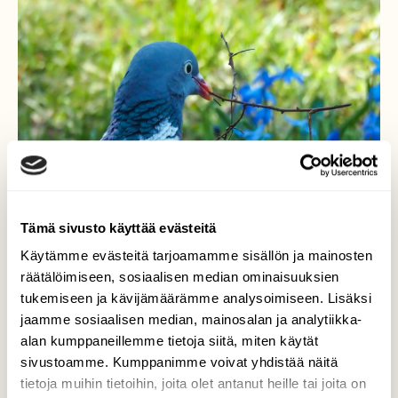
Tämä sivusto käyttää evästeitä
Käytämme evästeitä tarjoamamme sisällön ja mainosten
räätälöimiseen, sosiaalisen median ominaisuuksien
tukemiseen ja kävijämäärämme analysoimiseen. Lisäksi
jaamme sosiaalisen median, mainosalan ja analytiikka-
Sepelkyyhky
alan kumppaneillemme tietoja siitä, miten käytät
pesänrakennuspuuhissa.
sivustoamme. Kumppanimme voivat yhdistää näitä
tietoja muihin tietoihin, joita olet antanut heille tai joita on
Sepelkyyhky etsii pihakoivun alta