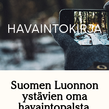
HAVAINTOKIRJA
Suomen Luonnon
ystävien oma
havaintopalsta.