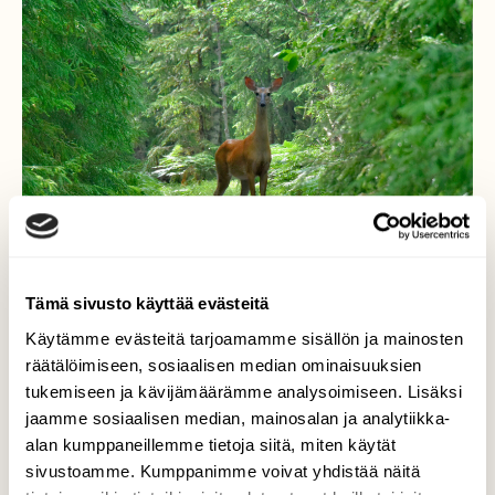
Tämä sivusto käyttää evästeitä
Käytämme evästeitä tarjoamamme sisällön ja mainosten
räätälöimiseen, sosiaalisen median ominaisuuksien
tukemiseen ja kävijämäärämme analysoimiseen. Lisäksi
Siellä se toljottaa
jaamme sosiaalisen median, mainosalan ja analytiikka-
alan kumppaneillemme tietoja siitä, miten käytät
Metsätiellä vastaan käveli valkohäntäkauris
sivustoamme. Kumppanimme voivat yhdistää näitä
joka pysähtyi minut nähtyään. Tuijotti niin