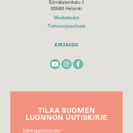
Sörnäistenkatu 1
00580 Helsinki
Mediatiedot
Tietosuojaseloste
KIRJAUDU
TILAA
SUOMEN
LUONNON
UUTIS­KIRJE
Sähköpostiosoite