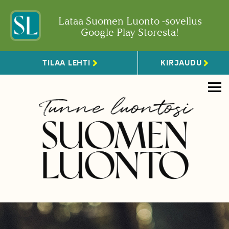
Lataa Suomen Luonto -sovellus
Google Play Storesta!
TILAA LEHTI
KIRJAUDU