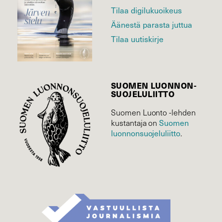
Tilaa digilukuoikeus
Äänestä parasta juttua
Tilaa uutiskirje
SUOMEN LUONNON­
SUOJELU­LIITTO
Suomen Luonto -lehden
Suomen
kustantaja on
luonnonsuojelu­liitto
.