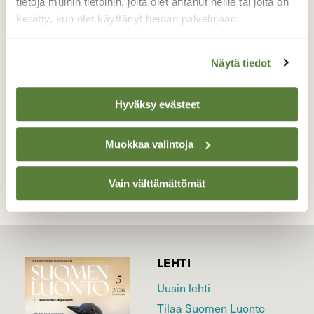
tietoja muihin tietoihin, joita olet antanut heille tai joita on
kauan, että ehdin ottaa kameran esiin.
kerätty, kun olet käyttänyt heidän palvelujaan.
Pakoloikat olivat näyttäviä, häntä pystyssä.
Valokuvaaja: Reijo Juurinen, Nuuksion
Näytä tiedot
kansallispuisto Heinäkuu
Hyväksy evästeet
TAKAISIN LISTAAN
Muokkaa valintoja
Vain välttämättömät
LEHTI
Uusin lehti
Tilaa Suomen Luonto