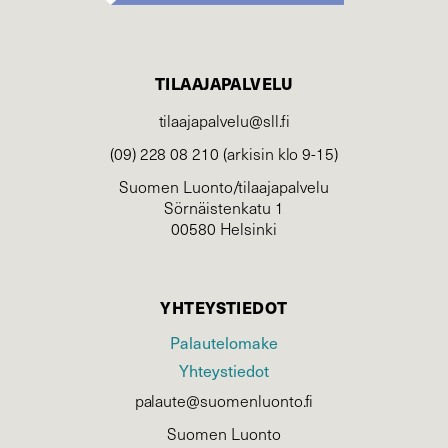
TILAAJAPALVELU
tilaajapalvelu@sll.fi
(09) 228 08 210 (arkisin klo 9-15)
Suomen Luonto/tilaajapalvelu
Sörnäistenkatu 1
00580 Helsinki
YHTEYSTIEDOT
Palautelomake
Yhteystiedot
palaute@suomenluonto.fi
Suomen Luonto