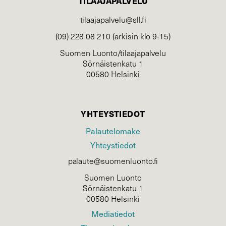
TILAAJAPALVELU
tilaajapalvelu@sll.fi
(09) 228 08 210 (arkisin klo 9-15)
Suomen Luonto/tilaajapalvelu
Sörnäistenkatu 1
00580 Helsinki
YHTEYSTIEDOT
Palautelomake
Yhteystiedot
palaute@suomenluonto.fi
Suomen Luonto
Sörnäistenkatu 1
00580 Helsinki
Mediatiedot