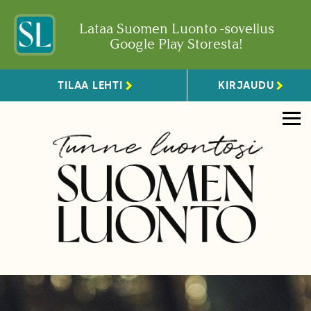
Lataa Suomen Luonto -sovellus
Google Play Storesta!
TILAA LEHTI
KIRJAUDU