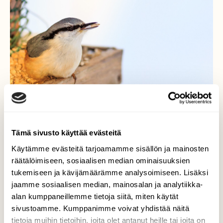
Tämä sivusto käyttää evästeitä
Käytämme evästeitä tarjoamamme sisällön ja mainosten
Siemenet maistui
räätälöimiseen, sosiaalisen median ominaisuuksien
pakkasella
tukemiseen ja kävijämäärämme analysoimiseen. Lisäksi
jaamme sosiaalisen median, mainosalan ja analytiikka-
Odotettu vieras kävi Pappilanniemen
alan kumppaneillemme tietoja siitä, miten käytät
ruokinnalla myös pihabongaus-päivänä.
sivustoamme. Kumppanimme voivat yhdistää näitä
tietoja muihin tietoihin, joita olet antanut heille tai joita on
Valokuvaaja: Antti Toivanen, Lappeenranta