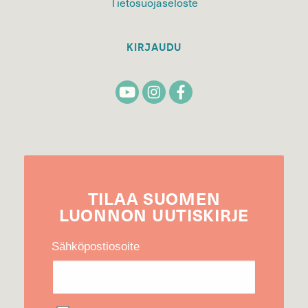
Tietosuojaseloste
KIRJAUDU
TILAA
SUOMEN
LUONNON
UUTIS­KIRJE
Sähköpostiosoite