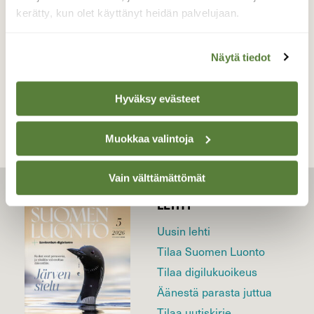
27.01.2019
kerätty, kun olet käyttänyt heidän palvelujaan.
Näytä tiedot
TAKAISIN LISTAAN
Hyväksy evästeet
Muokkaa valintoja
Vain välttämättömät
LEHTI
Uusin lehti
Tilaa Suomen Luonto
Tilaa digilukuoikeus
Äänestä parasta juttua
Tilaa uutiskirje