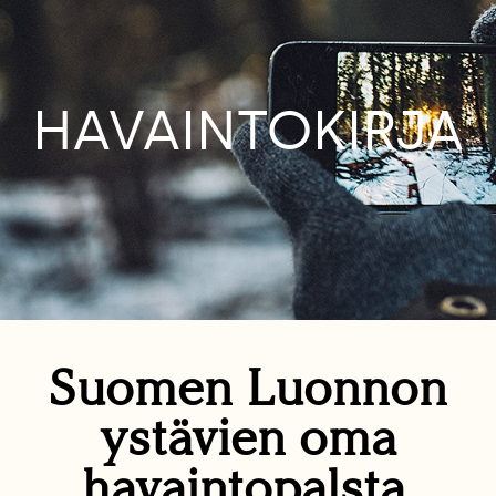
HAVAINTOKIRJA
Suomen Luonnon
ystävien oma
havaintopalsta.