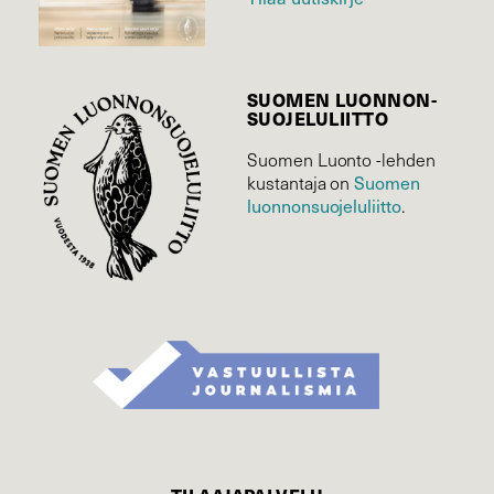
SUOMEN LUONNON­
SUOJELU­LIITTO
Suomen Luonto -lehden
kustantaja on
Suomen
luonnonsuojelu­liitto
.