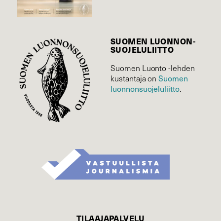
SUOMEN LUONNON­
SUOJELU­LIITTO
Suomen Luonto -lehden
Suomen
kustantaja on
luonnonsuojelu­liitto
.
TILAAJAPALVELU