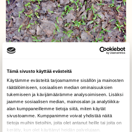
Tämä sivusto käyttää evästeitä
Käytämme evästeitä tarjoamamme sisällön ja mainosten
räätälöimiseen, sosiaalisen median ominaisuuksien
tukemiseen ja kävijämäärämme analysoimiseen. Lisäksi
Siemenet ovat itäneet
jaamme sosiaalisen median, mainosalan ja analytiikka-
alan kumppaneillemme tietoja siitä, miten käytät
Vaahteran taimet alulla. Kilpailu on kovaa.
sivustoamme. Kumppanimme voivat yhdistää näitä
Tuskin mistään on tulossa isoa puuta.
tietoja muihin tietoihin, joita olet antanut heille tai joita on
kerätty, kun olet käyttänyt heidän palvelujaan.