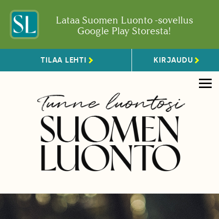
Lataa Suomen Luonto -sovellus
Google Play Storesta!
TILAA LEHTI
KIRJAUDU