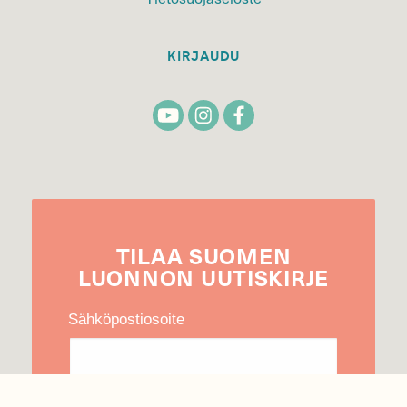
KIRJAUDU
TILAA
SUOMEN
LUONNON
UUTIS­KIRJE
Sähköpostiosoite
Hyväksyn tietojeni käytön uutiskirjeen