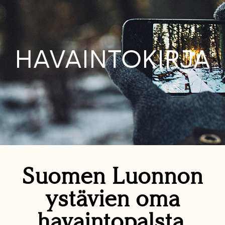
HAVAINTOKIRJA
Suomen Luonnon
ystävien oma
havaintopalsta.