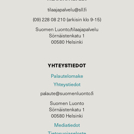
tilaajapalvelu@sll.fi
(09) 228 08 210 (arkisin klo 9-15)
Suomen Luonto/tilaajapalvelu
Sörnäistenkatu 1
00580 Helsinki
YHTEYSTIEDOT
Palautelomake
Yhteystiedot
palaute@suomenluonto.fi
Suomen Luonto
Sörnäistenkatu 1
00580 Helsinki
Mediatiedot
Tietosuojaseloste