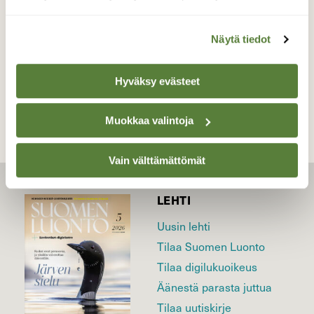
Valokuvaaja: Reijo Juurinen, Töölönlahti Toukokuu
Näytä tiedot
TAKAISIN LISTAAN
Hyväksy evästeet
Muokkaa valintoja
Vain välttämättömät
LEHTI
Uusin lehti
Tilaa Suomen Luonto
Tilaa digilukuoikeus
Äänestä parasta juttua
Tilaa uutiskirje