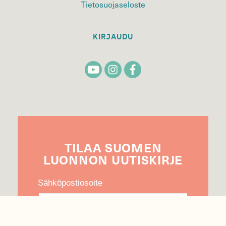
Tietosuojaseloste
KIRJAUDU
TILAA
SUOMEN
LUONNON
UUTIS­KIRJE
Sähköpostiosoite