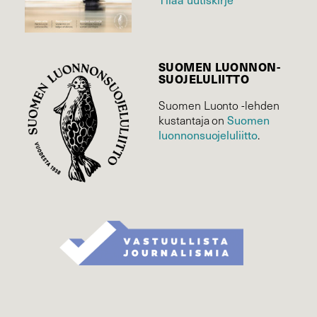
SUOMEN LUONNON­
SUOJELU­LIITTO
Suomen Luonto -lehden
Suomen
kustantaja on
luonnonsuojelu­liitto
.