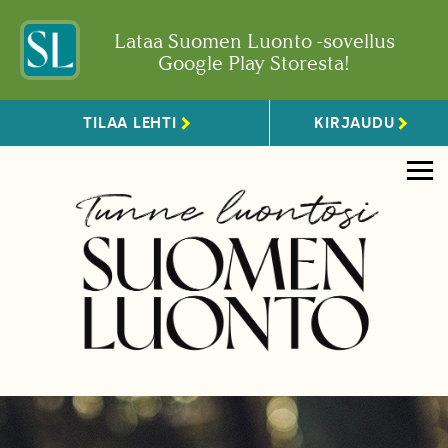
Lataa Suomen Luonto -sovellus
Google Play Storesta!
TILAA LEHTI
KIRJAUDU