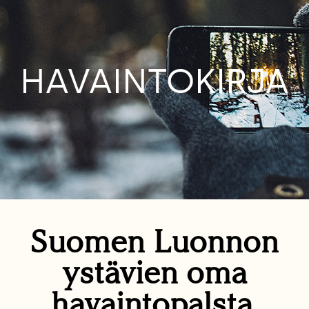
HAVAINTOKIRJA
Suomen Luonnon
ystävien oma
havaintopalsta.