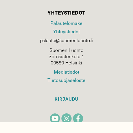
YHTEYSTIEDOT
Palautelomake
Yhteystiedot
palaute@suomenluonto.fi
Suomen Luonto
Sörnäistenkatu 1
00580 Helsinki
Mediatiedot
Tietosuojaseloste
KIRJAUDU