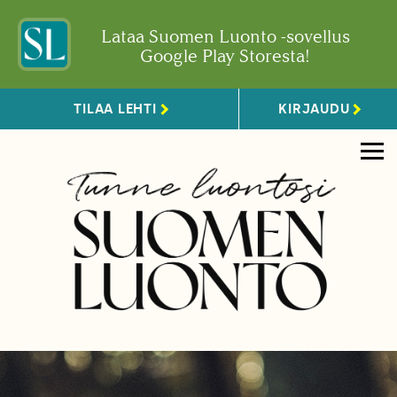
Lataa Suomen Luonto -sovellus
Google Play Storesta!
TILAA LEHTI
KIRJAUDU