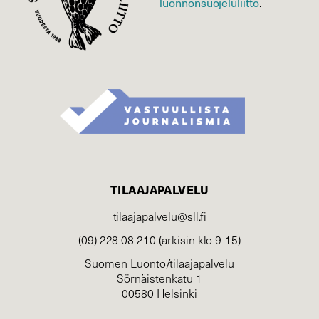
luonnonsuojelu­liitto
.
TILAAJAPALVELU
tilaajapalvelu@sll.fi
(09) 228 08 210 (arkisin klo 9-15)
Suomen Luonto/tilaajapalvelu
Sörnäistenkatu 1
00580 Helsinki