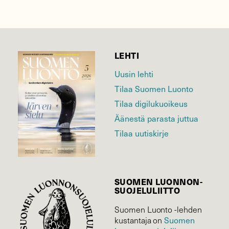
LEHTI
Uusin lehti
Tilaa Suomen Luonto
Tilaa digilukuoikeus
Äänestä parasta juttua
Tilaa uutiskirje
SUOMEN LUONNON­
SUOJELU­LIITTO
Suomen Luonto -lehden
Suomen
kustantaja on