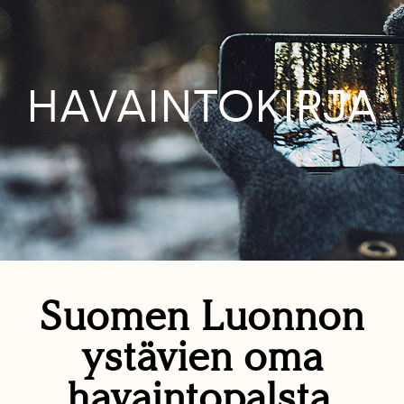
HAVAINTOKIRJA
Suomen Luonnon
ystävien oma
havaintopalsta.