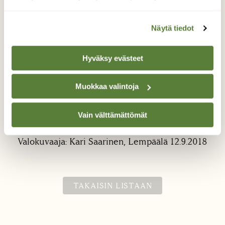
Näytä tiedot
Hyväksy evästeet
Sienisyksy
Muokkaa valintoja
Syksy on sienien aikaa. Kuvattu
Vain välttämättömät
Lempäälässä Birgitan Polun maisemissa.
Valokuvaaja: Kari Saarinen, Lempäälä 12.9.2018
TAKAISIN LISTAAN