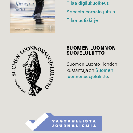
Tilaa digilukuoikeus
Äänestä parasta juttua
Tilaa uutiskirje
SUOMEN LUONNON­
SUOJELU­LIITTO
Suomen Luonto -lehden
Suomen
kustantaja on
luonnonsuojelu­liitto
.