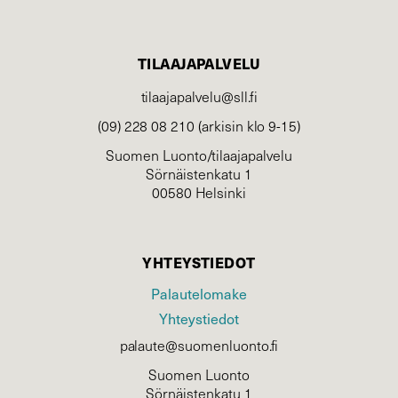
TILAAJAPALVELU
tilaajapalvelu@sll.fi
(09) 228 08 210 (arkisin klo 9-15)
Suomen Luonto/tilaajapalvelu
Sörnäistenkatu 1
00580 Helsinki
YHTEYSTIEDOT
Palautelomake
Yhteystiedot
palaute@suomenluonto.fi
Suomen Luonto
Sörnäistenkatu 1