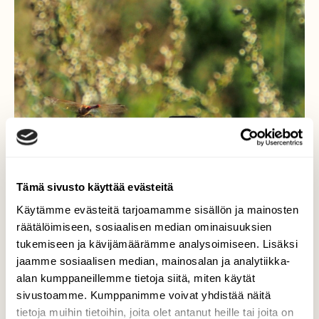
Tämä sivusto käyttää evästeitä
Käytämme evästeitä tarjoamamme sisällön ja mainosten
räätälöimiseen, sosiaalisen median ominaisuuksien
tukemiseen ja kävijämäärämme analysoimiseen. Lisäksi
jaamme sosiaalisen median, mainosalan ja analytiikka-
Siinäpä herkkupala!
alan kumppaneillemme tietoja siitä, miten käytät
sivustoamme. Kumppanimme voivat yhdistää näitä
Niin näyttää sisilisko tuumivan
tietoja muihin tietoihin, joita olet antanut heille tai joita on