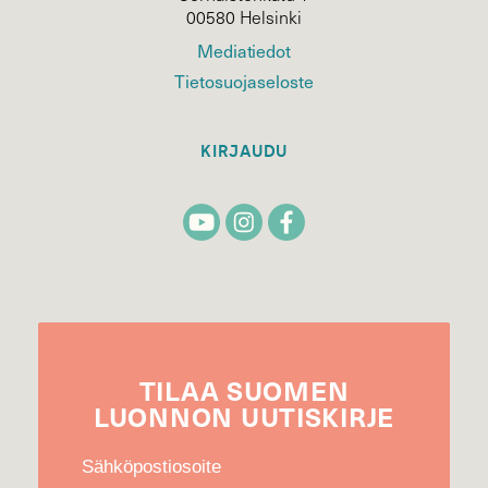
00580 Helsinki
Mediatiedot
Tietosuojaseloste
KIRJAUDU
TILAA
SUOMEN
LUONNON
UUTIS­KIRJE
Sähköpostiosoite