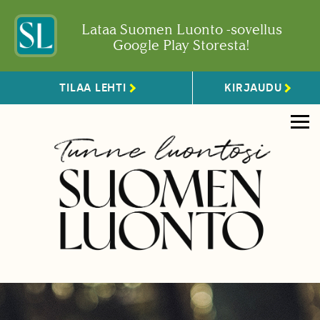
Lataa Suomen Luonto -sovellus
Google Play Storesta!
TILAA LEHTI
KIRJAUDU