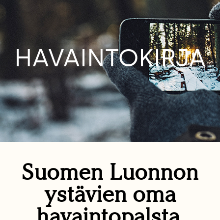
HAVAINTOKIRJA
Suomen Luonnon
ystävien oma
havaintopalsta.