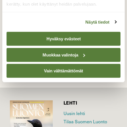
lähestyessään korentoa joka kuitenkin
kerätty, kun olet käyttänyt heidän palvelujaan.
pörräsi pois sissin ulottuvilta.
Valokuvaaja: Martti Valtonen, Aurinkovuori
Näytä tiedot
Asikkala. 29.8.2021
Hyväksy evästeet
TAKAISIN LISTAAN
Muokkaa valintoja
Vain välttämättömät
LEHTI
Uusin lehti
Tilaa Suomen Luonto