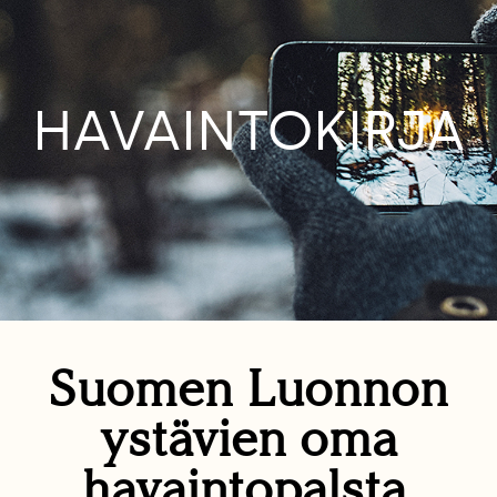
HAVAINTOKIRJA
Suomen Luonnon
ystävien oma
havaintopalsta.