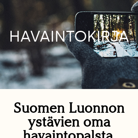
HAVAINTOKIRJA
Suomen Luonnon
ystävien oma
havaintopalsta.