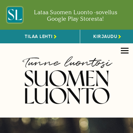
Lataa Suomen Luonto -sovellus
Google Play Storesta!
TILAA LEHTI
KIRJAUDU