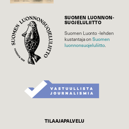
SUOMEN LUONNON­
SUOJELU­LIITTO
Suomen Luonto -lehden
Suomen
kustantaja on
luonnonsuojelu­liitto
.
TILAAJAPALVELU