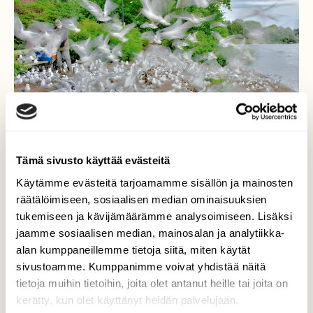
Tämä sivusto käyttää evästeitä
Käytämme evästeitä tarjoamamme sisällön ja mainosten
räätälöimiseen, sosiaalisen median ominaisuuksien
tukemiseen ja kävijämäärämme analysoimiseen. Lisäksi
jaamme sosiaalisen median, mainosalan ja analytiikka-
Siipien havinaa
alan kumppaneillemme tietoja siitä, miten käytät
sivustoamme. Kumppanimme voivat yhdistää näitä
Lokit kilpailevat ruokapaloista.
tietoja muihin tietoihin, joita olet antanut heille tai joita on
kerätty, kun olet käyttänyt heidän palvelujaan.
Valokuvaaja: Reijo Juurinen, Töölönlahti Huhtikuu