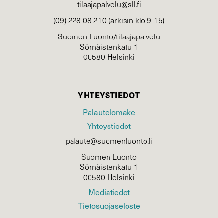
tilaajapalvelu@sll.fi
(09) 228 08 210 (arkisin klo 9-15)
Suomen Luonto/tilaajapalvelu
Sörnäistenkatu 1
00580 Helsinki
YHTEYSTIEDOT
Palautelomake
Yhteystiedot
palaute@suomenluonto.fi
Suomen Luonto
Sörnäistenkatu 1
00580 Helsinki
Mediatiedot
Tietosuojaseloste