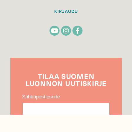
KIRJAUDU
TILAA
SUOMEN
LUONNON
UUTIS­KIRJE
Sähköpostiosoite
Hyväksyn tietojeni käytön uutiskirjeen
lähettämiseen