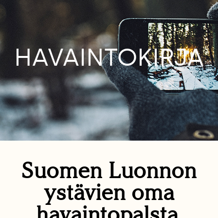
HAVAINTOKIRJA
Suomen Luonnon
ystävien oma
havaintopalsta.