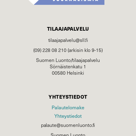
TILAAJAPALVELU
tilaajapalvelu@sll.fi
(09) 228 08 210 (arkisin klo 9-15)
Suomen Luonto/tilaajapalvelu
Sörnäistenkatu 1
00580 Helsinki
YHTEYSTIEDOT
Palautelomake
Yhteystiedot
palaute@suomenluonto.fi
Suomen Luonto