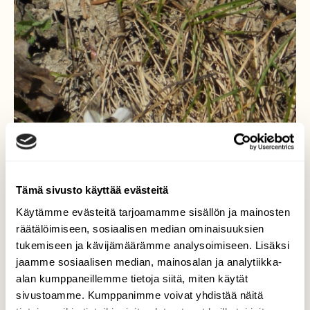
Tämä sivusto käyttää evästeitä
Käytämme evästeitä tarjoamamme sisällön ja mainosten
räätälöimiseen, sosiaalisen median ominaisuuksien
tukemiseen ja kävijämäärämme analysoimiseen. Lisäksi
Siipiveikko simalla
jaamme sosiaalisen median, mainosalan ja analytiikka-
alan kumppaneillemme tietoja siitä, miten käytät
Monet ihmiset ja ötökät nauttivat juuri nyt
sivustoamme. Kumppanimme voivat yhdistää näitä