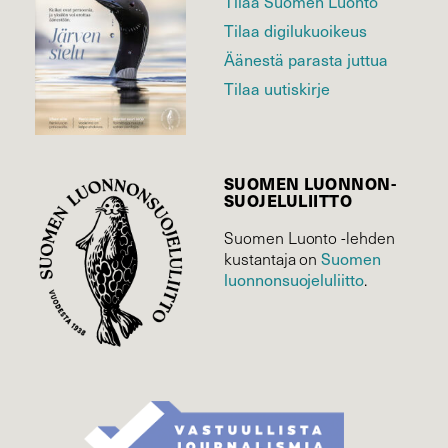
Tilaa Suomen Luonto
Tilaa digilukuoikeus
Äänestä parasta juttua
Tilaa uutiskirje
SUOMEN LUONNON­
SUOJELU­LIITTO
Suomen Luonto -lehden
Suomen
kustantaja on
luonnonsuojelu­liitto
.