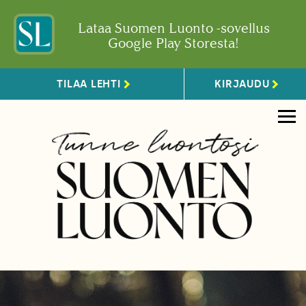
Lataa Suomen Luonto -sovellus
Google Play Storesta!
TILAA LEHTI
KIRJAUDU