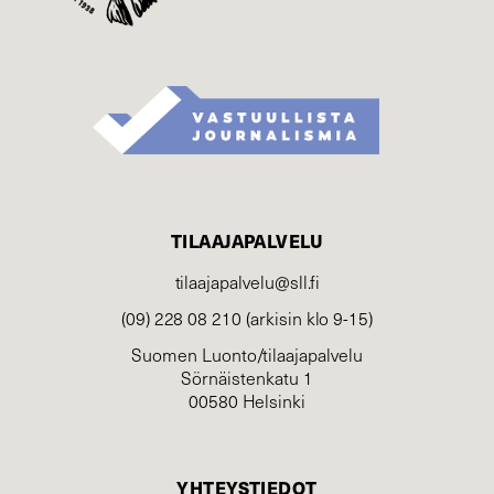
TILAAJAPALVELU
tilaajapalvelu@sll.fi
(09) 228 08 210 (arkisin klo 9-15)
Suomen Luonto/tilaajapalvelu
Sörnäistenkatu 1
00580 Helsinki
YHTEYSTIEDOT