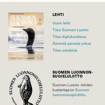
LEHTI
Uusin lehti
Tilaa Suomen Luonto
Tilaa digilukuoikeus
Äänestä parasta juttua
Tilaa uutiskirje
SUOMEN LUONNON­
SUOJELU­LIITTO
Suomen Luonto -lehden
Suomen
kustantaja on
luonnonsuojelu­liitto
.