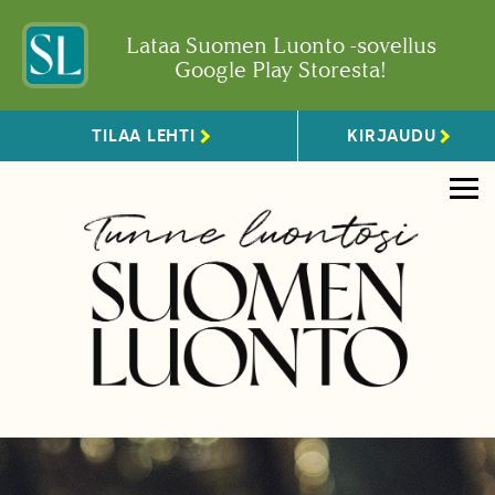
Lataa Suomen Luonto -sovellus
Google Play Storesta!
TILAA LEHTI
KIRJAUDU