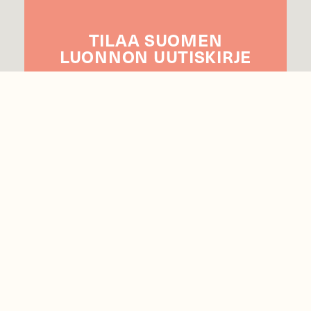
TILAA
SUOMEN
LUONNON
UUTIS­KIRJE
Sähköpostiosoite
Hyväksyn tietojeni käytön uutiskirjeen
lähettämiseen
Tietosuojaseloste