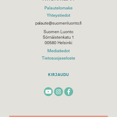
Palautelomake
Yhteystiedot
palaute@suomenluonto.fi
Suomen Luonto
Sörnäistenkatu 1
00580 Helsinki
Mediatiedot
Tietosuojaseloste
KIRJAUDU