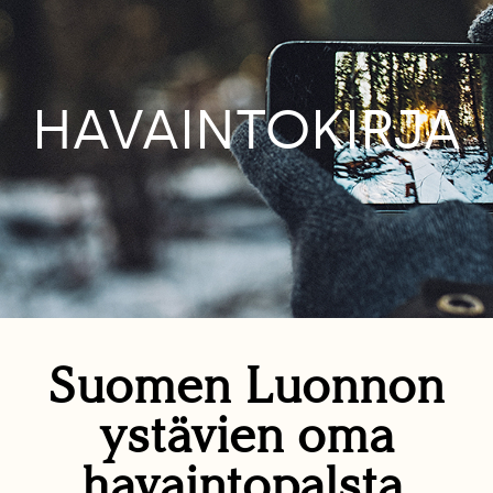
HAVAINTOKIRJA
Suomen Luonnon
ystävien oma
havaintopalsta.