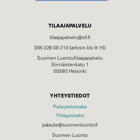
TILAAJAPALVELU
tilaajapalvelu@sll.fi
(09) 228 08 210 (arkisin klo 9-15)
Suomen Luonto/tilaajapalvelu
Sörnäistenkatu 1
00580 Helsinki
YHTEYSTIEDOT
Palautelomake
Yhteystiedot
palaute@suomenluonto.fi
Suomen Luonto