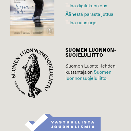
Tilaa digilukuoikeus
Äänestä parasta juttua
Tilaa uutiskirje
SUOMEN LUONNON­
SUOJELU­LIITTO
Suomen Luonto -lehden
Suomen
kustantaja on
luonnonsuojelu­liitto
.