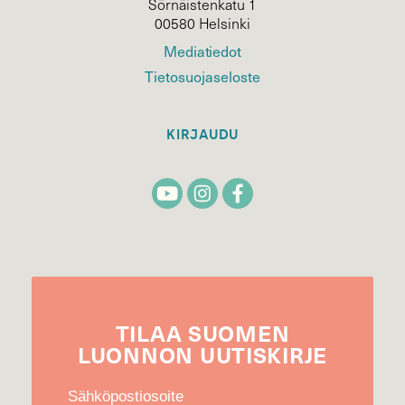
Sörnäistenkatu 1
00580 Helsinki
Mediatiedot
Tietosuojaseloste
KIRJAUDU
TILAA
SUOMEN
LUONNON
UUTIS­KIRJE
Sähköpostiosoite