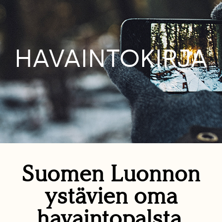
HAVAINTOKIRJA
Suomen Luonnon
ystävien oma
havaintopalsta.