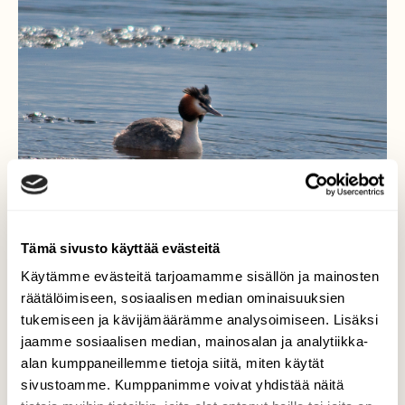
Tämä sivusto käyttää evästeitä
Käytämme evästeitä tarjoamamme sisällön ja mainosten
räätälöimiseen, sosiaalisen median ominaisuuksien
tukemiseen ja kävijämäärämme analysoimiseen. Lisäksi
Silkkiuikku
jaamme sosiaalisen median, mainosalan ja analytiikka-
alan kumppaneillemme tietoja siitä, miten käytät
Joella oli kuhinaa aamupäivällä, kuikat,
sivustoamme. Kumppanimme voivat yhdistää näitä
härkälinnut ja yksinäinen silkkiuikku. Uikku ei