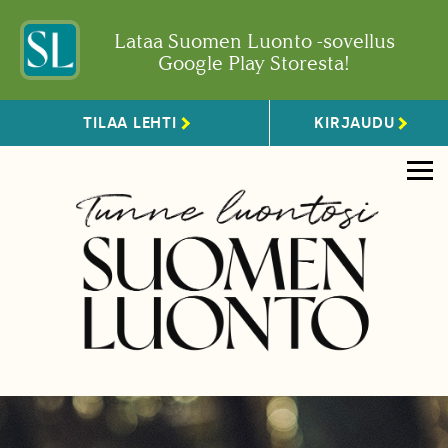
Lataa Suomen Luonto -sovellus
Google Play Storesta!
TILAA LEHTI
KIRJAUDU