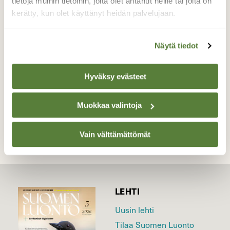
tietoja muihin tietoihin, joita olet antanut heille tai joita on
siirtynyt kauas vartiointipaikaltaan. Paikalla
kerätty, kun olet käyttänyt heidän palvelujaan.
pesii yleensä härkälintu.
Valokuvaaja: Tuula Laakso, Heinola Kymijoki
Näytä tiedot
27.4.2013 aamupäivä
Hyväksy evästeet
TAKAISIN LISTAAN
Muokkaa valintoja
Vain välttämättömät
LEHTI
Uusin lehti
Tilaa Suomen Luonto