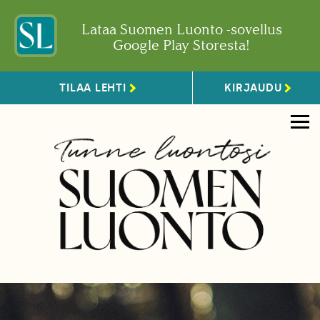
Lataa Suomen Luonto -sovellus
Google Play Storesta!
TILAA LEHTI
KIRJAUDU