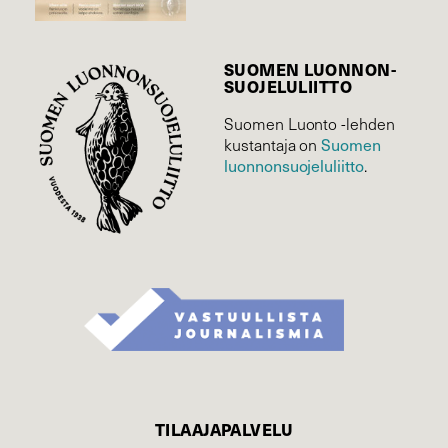
SUOMEN LUONNON­
SUOJELU­LIITTO
Suomen Luonto -lehden
Suomen
kustantaja on
luonnonsuojelu­liitto
.
TILAAJAPALVELU