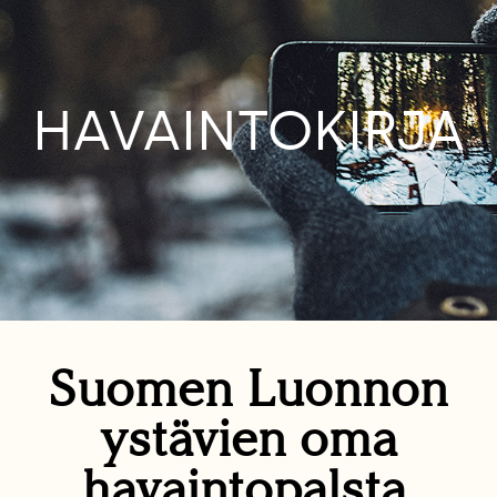
HAVAINTOKIRJA
Suomen Luonnon
ystävien oma
havaintopalsta.