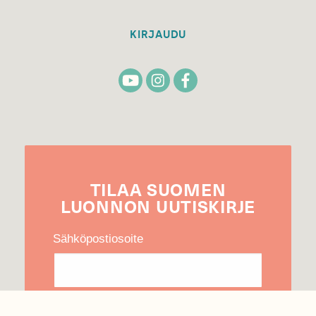
KIRJAUDU
TILAA
SUOMEN
LUONNON
UUTIS­KIRJE
Sähköpostiosoite
Hyväksyn tietojeni käytön uutiskirjeen