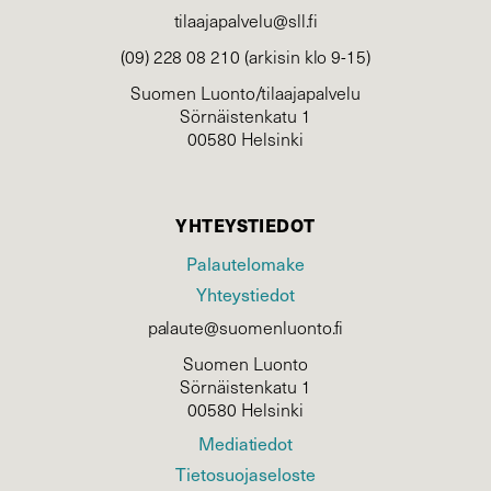
tilaajapalvelu@sll.fi
(09) 228 08 210 (arkisin klo 9-15)
Suomen Luonto/tilaajapalvelu
Sörnäistenkatu 1
00580 Helsinki
YHTEYSTIEDOT
Palautelomake
Yhteystiedot
palaute@suomenluonto.fi
Suomen Luonto
Sörnäistenkatu 1
00580 Helsinki
Mediatiedot
Tietosuojaseloste