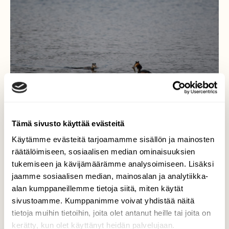
Tämä sivusto käyttää evästeitä
Käytämme evästeitä tarjoamamme sisällön ja mainosten
räätälöimiseen, sosiaalisen median ominaisuuksien
tukemiseen ja kävijämäärämme analysoimiseen. Lisäksi
silkkiuikut
jaamme sosiaalisen median, mainosalan ja analytiikka-
alan kumppaneillemme tietoja siitä, miten käytät
Silkkiuikku ruokki vielä 9.9 kahta poikastansa
sivustoamme. Kumppanimme voivat yhdistää näitä
Tammelan Pyhäjärvellä
tietoja muihin tietoihin, joita olet antanut heille tai joita on
kerätty, kun olet käyttänyt heidän palvelujaan.
Valokuvaaja: Riitta Marjamäki, Tammela 9.9.2018