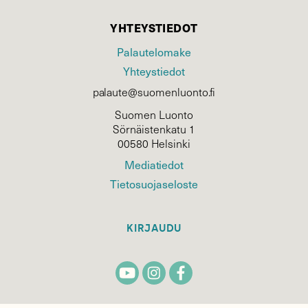
YHTEYSTIEDOT
Palautelomake
Yhteystiedot
palaute@suomenluonto.fi
Suomen Luonto
Sörnäistenkatu 1
00580 Helsinki
Mediatiedot
Tietosuojaseloste
KIRJAUDU