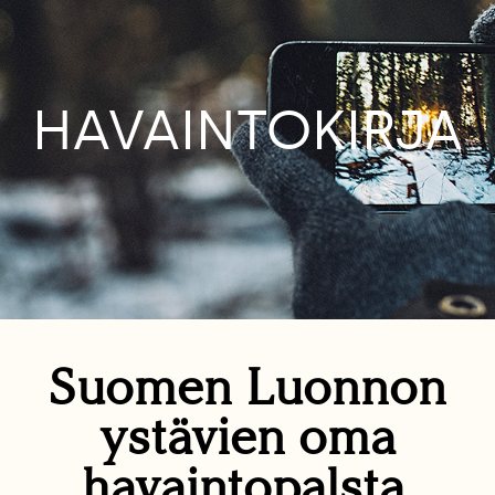
HAVAINTOKIRJA
Suomen Luonnon
ystävien oma
havaintopalsta.