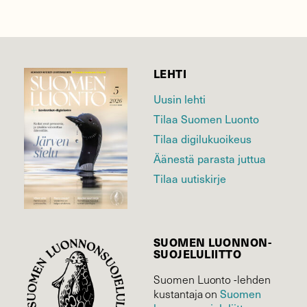
LEHTI
Uusin lehti
Tilaa Suomen Luonto
Tilaa digilukuoikeus
Äänestä parasta juttua
Tilaa uutiskirje
SUOMEN LUONNON­
SUOJELU­LIITTO
Suomen Luonto -lehden
Suomen
kustantaja on