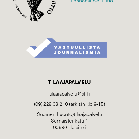
luonnonsuojelu­liitto
.
TILAAJAPALVELU
tilaajapalvelu@sll.fi
(09) 228 08 210 (arkisin klo 9-15)
Suomen Luonto/tilaajapalvelu
Sörnäistenkatu 1
00580 Helsinki