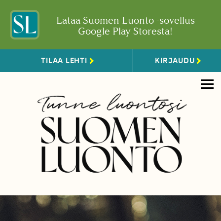
Lataa Suomen Luonto -sovellus
Google Play Storesta!
TILAA LEHTI
KIRJAUDU