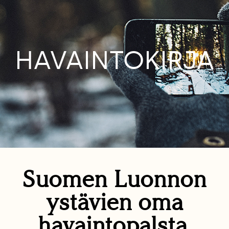
HAVAINTOKIRJA
Suomen Luonnon
ystävien oma
havaintopalsta.