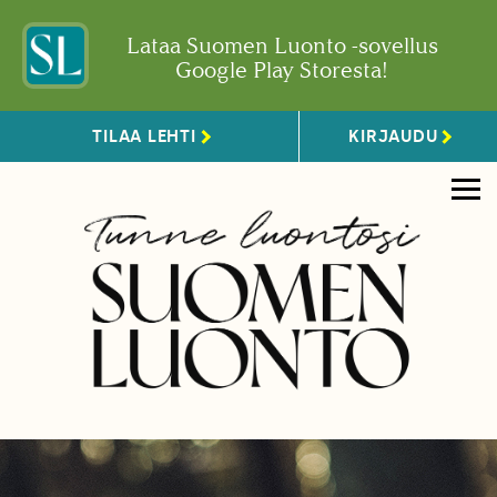
Lataa Suomen Luonto -sovellus
Google Play Storesta!
TILAA LEHTI
KIRJAUDU