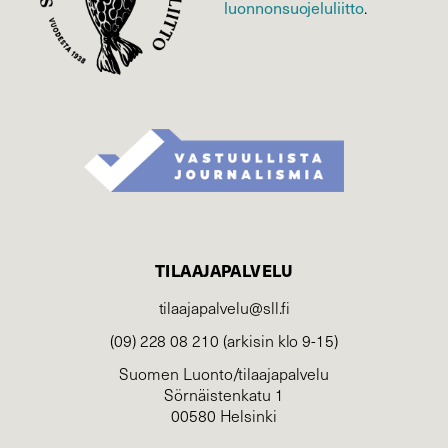
luonnonsuojelu­liitto
.
TILAAJAPALVELU
tilaajapalvelu@sll.fi
(09) 228 08 210 (arkisin klo 9-15)
Suomen Luonto/tilaajapalvelu
Sörnäistenkatu 1
00580 Helsinki