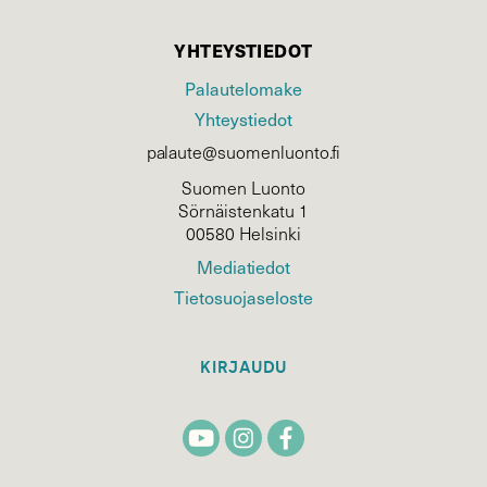
YHTEYSTIEDOT
Palautelomake
Yhteystiedot
palaute@suomenluonto.fi
Suomen Luonto
Sörnäistenkatu 1
00580 Helsinki
Mediatiedot
Tietosuojaseloste
KIRJAUDU