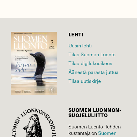
LEHTI
Uusin lehti
Tilaa Suomen Luonto
Tilaa digilukuoikeus
Äänestä parasta juttua
Tilaa uutiskirje
SUOMEN LUONNON­
SUOJELU­LIITTO
Suomen Luonto -lehden
Suomen
kustantaja on