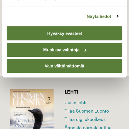
ensimmäisenä.
Valokuvaaja: Kari Saarinen, Lempäälä 17.4.2019
Näytä tiedot
Hyväksy evästeet
TAKAISIN LISTAAN
Muokkaa valintoja
Vain välttämättömät
LEHTI
Uusin lehti
Tilaa Suomen Luonto
Tilaa digilukuoikeus
Äänestä parasta juttua