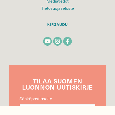
Mediatiedot
Tietosuojaseloste
KIRJAUDU
TILAA
SUOMEN
LUONNON
UUTIS­KIRJE
Sähköpostiosoite