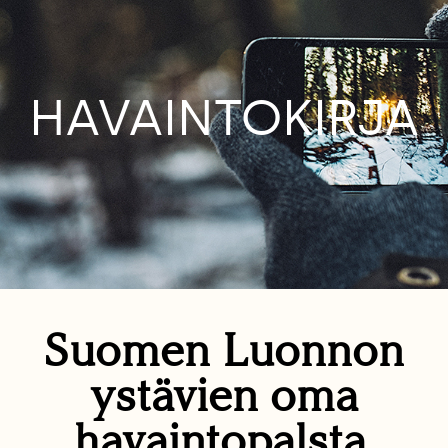
HAVAINTOKIRJA
Suomen Luonnon
ystävien oma
havaintopalsta.