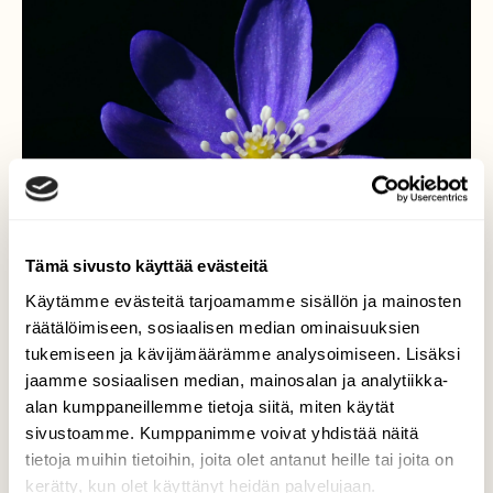
Tämä sivusto käyttää evästeitä
Käytämme evästeitä tarjoamamme sisällön ja mainosten
räätälöimiseen, sosiaalisen median ominaisuuksien
tukemiseen ja kävijämäärämme analysoimiseen. Lisäksi
jaamme sosiaalisen median, mainosalan ja analytiikka-
alan kumppaneillemme tietoja siitä, miten käytät
Sininen
sivustoamme. Kumppanimme voivat yhdistää näitä
tietoja muihin tietoihin, joita olet antanut heille tai joita on
Vuokkojen kausi on alkanut, sinivuokko
kerätty, kun olet käyttänyt heidän palvelujaan.