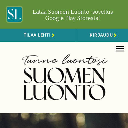
Lataa Suomen Luonto -sovellus
Google Play Storesta!
TILAA LEHTI
KIRJAUDU