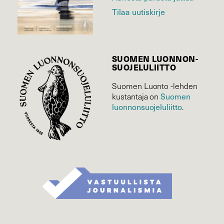
Tilaa uutiskirje
SUOMEN LUONNON­
SUOJELU­LIITTO
Suomen Luonto -lehden
Suomen
kustantaja on
luonnonsuojelu­liitto
.