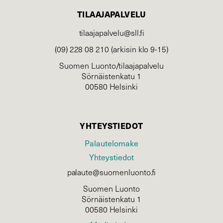
TILAAJAPALVELU
tilaajapalvelu@sll.fi
(09) 228 08 210 (arkisin klo 9-15)
Suomen Luonto/tilaajapalvelu
Sörnäistenkatu 1
00580 Helsinki
YHTEYSTIEDOT
Palautelomake
Yhteystiedot
palaute@suomenluonto.fi
Suomen Luonto
Sörnäistenkatu 1
00580 Helsinki