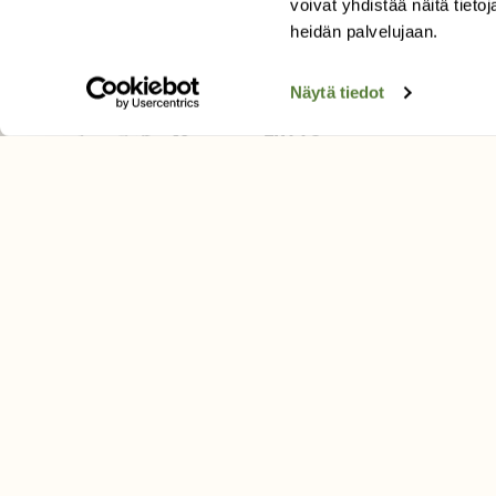
voivat yhdistää näitä tietoja
Tilaa uutiskirje
heidän palvelujaan.
Näytä tiedot
SUOMEN LUONNON­SUOJ
LIITTO
Suomen Luonto -lehden kusta
Suomen luonnonsuojelu­liitto
.