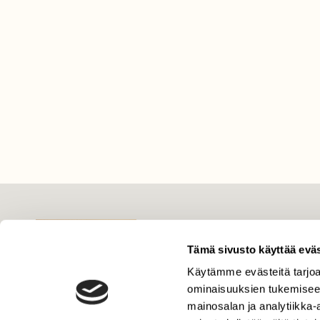
LEHTI
Uusin lehti
Tämä sivusto käyttää eväs
Tilaa Suomen Luonto
Käytämme evästeitä tarjoa
ominaisuuksien tukemisee
Tilaa digilukuoikeus
mainosalan ja analytiikka
Äänestä parasta juttua