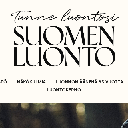
STÖ
NÄKÖKULMIA
LUONNON ÄÄNENÄ 85 VUOTTA
LUONTOKERHO