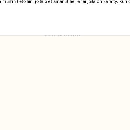
 muihin tietoihin, joita olet antanut heille tai joita on kerätty, kun 
Luonto/tilaajapalvelu
Sörnäistenkatu 1
00580 Helsinki
ELU­
YHTEYSTIEDOT
ntaja on
Palautelomake
Yhteystiedot
palaute@suomenluonto.fi
Suomen Luonto
Sörnäistenkatu 1
00580 Helsinki
Mediatiedot
Tietosuojaseloste
KIRJAUDU