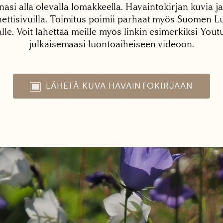
nasi alla olevalla lomakkeella. Havaintokirjan kuvia ja
tisivuilla. Toimitus poimii parhaat myös Suomen Lu
alle. Voit lähettää meille myös linkin esimerkiksi You
julkaisemaasi luontoaiheiseen videoon.
LÄHETÄ KUVA HAVAINTOKIRJAAN