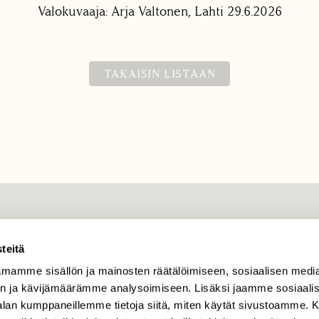
Valokuvaaja: Arja Valtonen, Lahti 29.6.2026
TAKAISIN LISTAAN
TILAAJAPALVELU
teitä
tilaajapalvelu@sll.fi
mamme sisällön ja mainosten räätälöimiseen, sosiaalisen medi
(09) 228 08 210 (arkisin
klo 9-15)
n ja kävijämäärämme analysoimiseen. Lisäksi jaamme sosiaali
-alan kumppaneillemme tietoja siitä, miten käytät sivustoamme
Suomen