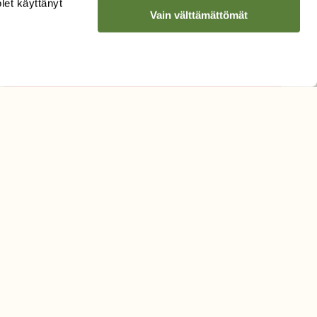
olet käyttänyt
Vain välttämättömät
Hyväksyn tietojeni käytön
uutiskirjeen lähettämiseen
Tietosuojaseloste