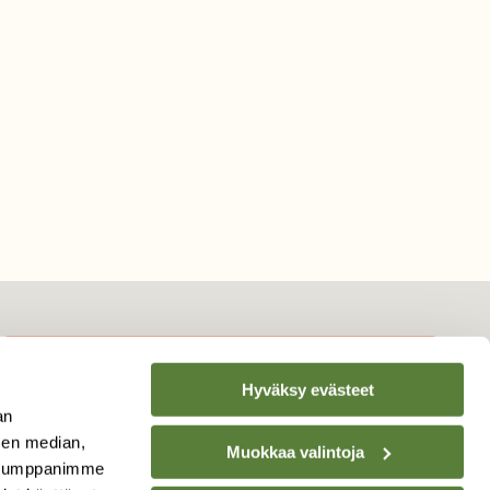
Hyväksy evästeet
TILAA
SUOMEN
an
LUONNON
UUTIS­KIRJE
sen median,
Muokkaa valintoja
. Kumppanimme
Sähköpostiosoite