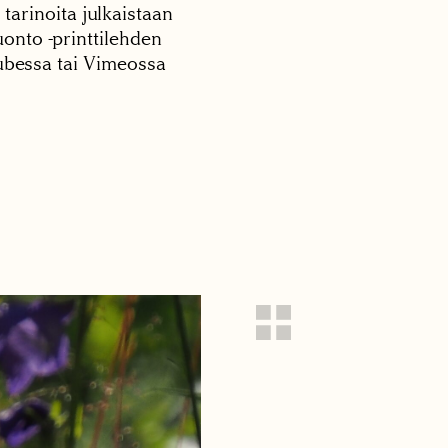
 tarinoita julkaistaan
onto -printtilehden
tubessa tai Vimeossa