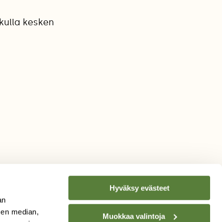
kulla kesken
Hyväksy evästeet
an
sen median,
Muokkaa valintoja