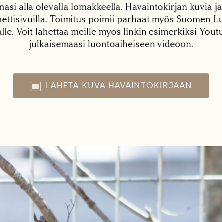
nasi alla olevalla lomakkeella. Havaintokirjan kuvia ja
tisivuilla. Toimitus poimii parhaat myös Suomen Lu
alle. Voit lähettää meille myös linkin esimerkiksi You
julkaisemaasi luontoaiheiseen videoon.
LÄHETÄ KUVA HAVAINTOKIRJAAN