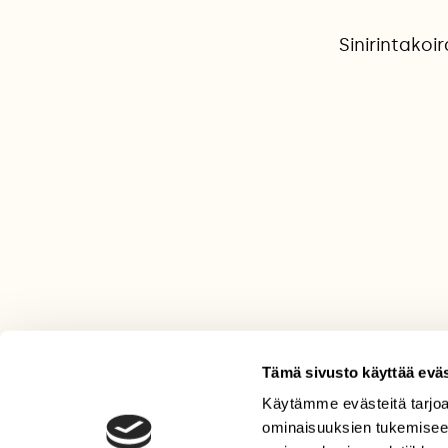
Sinirintako
Tämä sivusto käyttää eväs
Käytämme evästeitä tarjoa
LEHTI
ominaisuuksien tukemisee
Uusin lehti