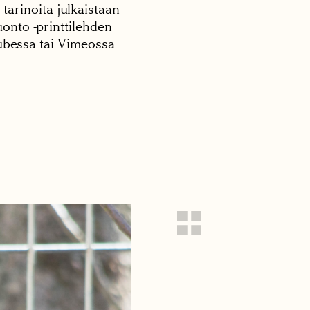
 tarinoita julkaistaan
onto -printtilehden
tubessa tai Vimeossa