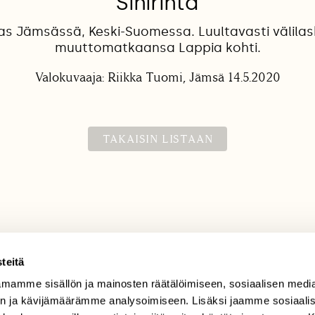
Sinirinta
iras Jämsässä, Keski-Suomessa. Luultavasti välilas
muuttomatkaansa Lappia kohti.
Valokuvaaja: Riikka Tuomi, Jämsä 14.5.2020
TAKAISIN LISTAAN
teitä
mamme sisällön ja mainosten räätälöimiseen, sosiaalisen medi
TILAAJAPALVELU
n ja kävijämäärämme analysoimiseen. Lisäksi jaamme sosiaali
tilaajapalvelu@sll.fi