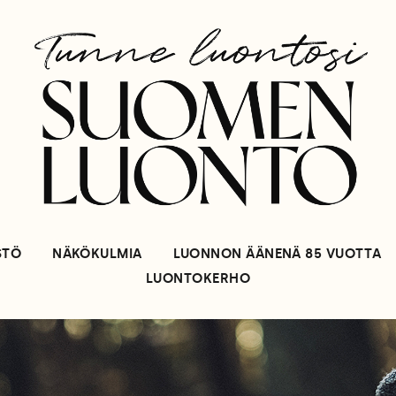
STÖ
NÄKÖKULMIA
LUONNON ÄÄNENÄ 85 VUOTTA
LUONTOKERHO