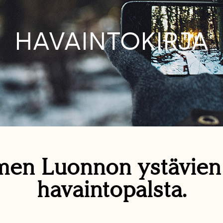
HAVAINTOKIRJA
en Luonnon ystävie
havaintopalsta.