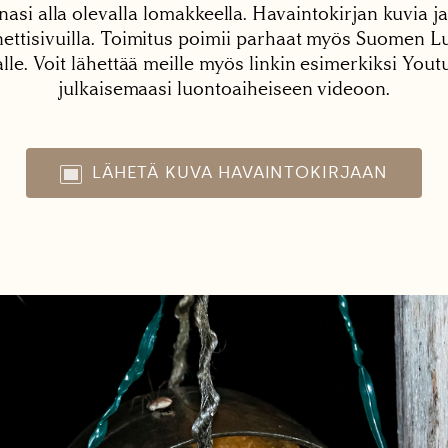
nasi alla olevalla lomakkeella. Havaintokirjan kuvia ja
tisivuilla. Toimitus poimii parhaat myös Suomen Lu
alle. Voit lähettää meille myös linkin esimerkiksi You
julkaisemaasi luontoaiheiseen videoon.
LÄHETÄ KUVA HAVAINTOKIRJAAN