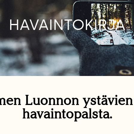
HAVAINTOKIRJA
en Luonnon ystävie
havaintopalsta.