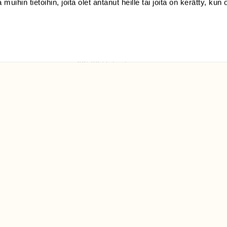
 muihin tietoihin, joita olet antanut heille tai joita on kerätty, kun 
(09) 228 08 210 (arkisin
klo 9-15)
Suomen
Luonto/tilaajapalvelu
Sörnäistenkatu 1
00580 Helsinki
ELU­
YHTEYSTIEDOT
ntaja on
Palautelomake
Yhteystiedot
palaute@suomenluonto.fi
Suomen Luonto
Sörnäistenkatu 1
00580 Helsinki
Mediatiedot
Tietosuojaseloste