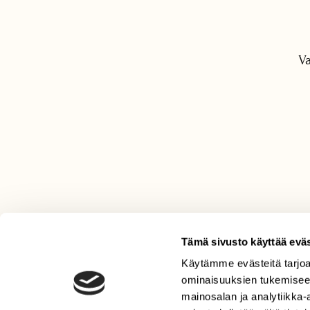
Va
Tämä sivusto käyttää eväs
Käytämme evästeitä tarjoa
LEHTI
ominaisuuksien tukemisee
Uusin lehti
mainosalan ja analytiikka