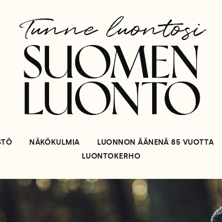
STÖ
NÄKÖKULMIA
LUONNON ÄÄNENÄ 85 VUOTTA
LUONTOKERHO