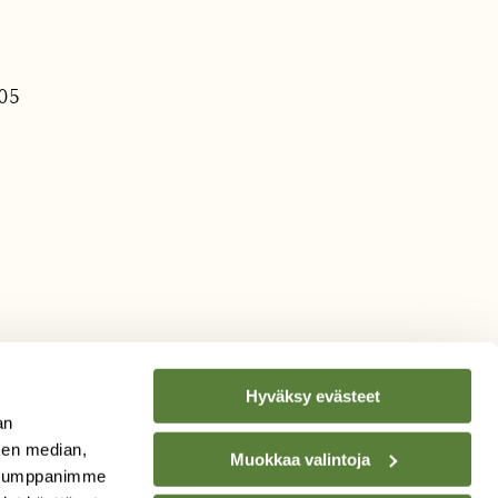
.05
Hyväksy evästeet
an
sen median,
Muokkaa valintoja
. Kumppanimme
TILAA
SUOMEN