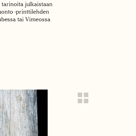
 tarinoita julkaistaan
onto -printtilehden
tubessa tai Vimeossa