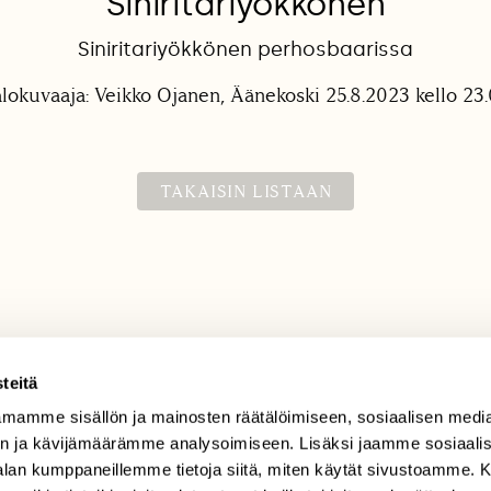
Siniritariyökkönen
Siniritariyökkönen perhosbaarissa
lokuvaaja: Veikko Ojanen, Äänekoski 25.8.2023 kello 23
TAKAISIN LISTAAN
teitä
mamme sisällön ja mainosten räätälöimiseen, sosiaalisen medi
TILAAJAPALVELU
n ja kävijämäärämme analysoimiseen. Lisäksi jaamme sosiaali
tilaajapalvelu@sll.fi
-alan kumppaneillemme tietoja siitä, miten käytät sivustoamme