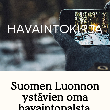
HAVAINTOKIRJA
Suomen Luonnon
ystävien oma
havaintopalsta.