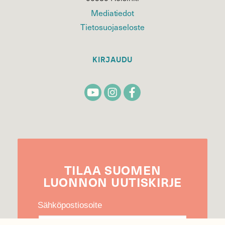
Mediatiedot
Tietosuojaseloste
KIRJAUDU
TILAA
SUOMEN
LUONNON
UUTIS­KIRJE
Sähköpostiosoite