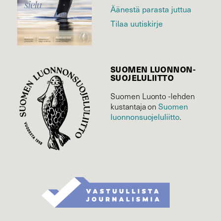
Äänestä parasta juttua
Tilaa uutiskirje
SUOMEN LUONNON­
SUOJELU­LIITTO
Suomen Luonto -lehden
kustantaja on
Suomen
luonnonsuojelu­liitto
.