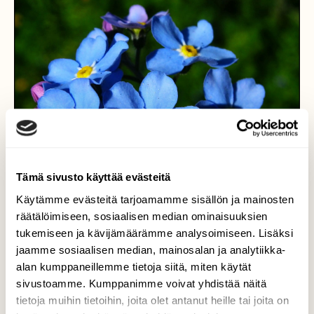
Tämä sivusto käyttää evästeitä
Käytämme evästeitä tarjoamamme sisällön ja mainosten
räätälöimiseen, sosiaalisen median ominaisuuksien
tukemiseen ja kävijämäärämme analysoimiseen. Lisäksi
jaamme sosiaalisen median, mainosalan ja analytiikka-
"Siniset silmät"
alan kumppaneillemme tietoja siitä, miten käytät
sivustoamme. Kumppanimme voivat yhdistää näitä
Luonto on nyt täynnä " sinisiä silmiä",meidän
tietoja muihin tietoihin, joita olet antanut heille tai joita on