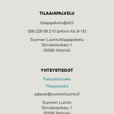
TILAAJAPALVELU
tilaajapalvelu@sll.fi
(09) 228 08 210 (arkisin klo 9-15)
Suomen Luonto/tilaajapalvelu
Sörnäistenkatu 1
00580 Helsinki
YHTEYSTIEDOT
Palautelomake
Yhteystiedot
palaute@suomenluonto.fi
Suomen Luonto
Sörnäistenkatu 1
00580 Helsinki