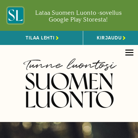
Lataa Suomen Luonto -sovellus
Google Play Storesta!
TILAA LEHTI
KIRJAUDU