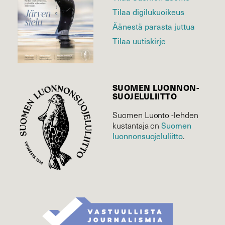
Tilaa digilukuoikeus
Äänestä parasta juttua
Tilaa uutiskirje
SUOMEN LUONNON­
SUOJELU­LIITTO
Suomen Luonto -lehden
kustantaja on
Suomen
luonnonsuojelu­liitto
.