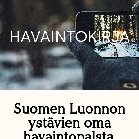
HAVAINTOKIRJA
Suomen Luonnon
ystävien oma
havaintopalsta.