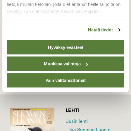
Kuvaa katsoessa olen aistivinani syksyn
tietoja muihin tietoihin, joita olet antanut heille tai joita on
läheisyyden vaikka eletään vasta heinäkuun
kerätty, kun olet käyttänyt heidän palvelujaan.
viimeisiä päiviä. Hieno hetki.
Valokuvaaja: Maarit Siitonen, Valkeala 29.7.2019
Näytä tiedot
Hyväksy evästeet
TAKAISIN LISTAAN
Muokkaa valintoja
Vain välttämättömät
LEHTI
Uusin lehti
Tilaa Suomen Luonto