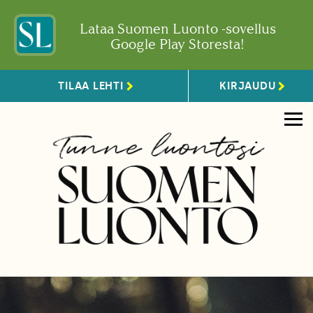
Lataa Suomen Luonto -sovellus
Google Play Storesta!
TILAA LEHTI
KIRJAUDU