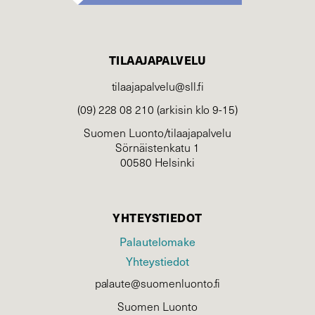
TILAAJAPALVELU
tilaajapalvelu@sll.fi
(09) 228 08 210 (arkisin klo 9-15)
Suomen Luonto/tilaajapalvelu
Sörnäistenkatu 1
00580 Helsinki
YHTEYSTIEDOT
Palautelomake
Yhteystiedot
palaute@suomenluonto.fi
Suomen Luonto