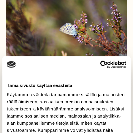
Tämä sivusto käyttää evästeitä
Käytämme evästeitä tarjoamamme sisällön ja mainosten
Sinisiipi
räätälöimiseen, sosiaalisen median ominaisuuksien
tukemiseen ja kävijämäärämme analysoimiseen. Lisäksi
Sinisiiven rauhallinen ruokailuhetki
jaamme sosiaalisen median, mainosalan ja analytiikka-
kanervikossa Repoveden kansallispuistossa
alan kumppaneillemme tietoja siitä, miten käytät
Valkealassa. Perhonen on niin pieni ja kaunis.
sivustoamme. Kumppanimme voivat yhdistää näitä