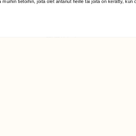
 muihin tietoihin, joita olet antanut heille tai joita on kerätty, kun 
(09) 228 08 210 (arkisin
klo 9-15)
Suomen
Luonto/tilaajapalvelu
Sörnäistenkatu 1
00580 Helsinki
ELU­
YHTEYSTIEDOT
ntaja on
Palautelomake
Yhteystiedot
palaute@suomenluonto.fi
Suomen Luonto
Sörnäistenkatu 1
00580 Helsinki
Mediatiedot
Tietosuojaseloste