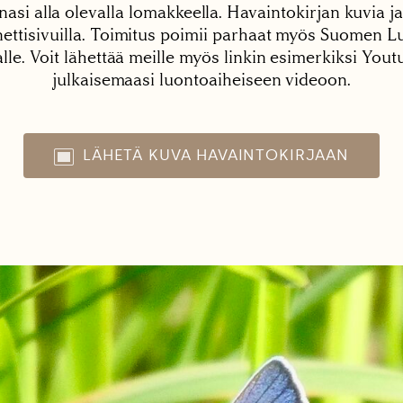
nasi alla olevalla lomakkeella. Havaintokirjan kuvia ja
tisivuilla. Toimitus poimii parhaat myös Suomen Lu
alle. Voit lähettää meille myös linkin esimerkiksi You
julkaisemaasi luontoaiheiseen videoon.
LÄHETÄ KUVA HAVAINTOKIRJAAN