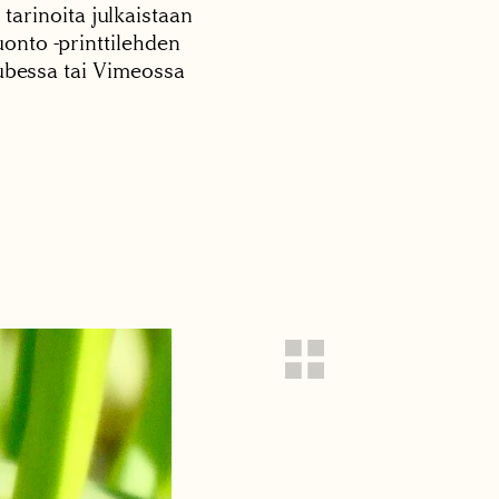
 tarinoita julkaistaan
onto -printtilehden
tubessa tai Vimeossa