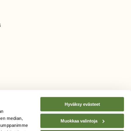
3
Hyväksy evästeet
an
sen median,
Muokkaa valintoja
. Kumppanimme
TILAA
SUOMEN