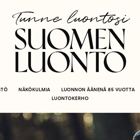
STÖ
NÄKÖKULMIA
LUONNON ÄÄNENÄ 85 VUOTTA
LUONTOKERHO