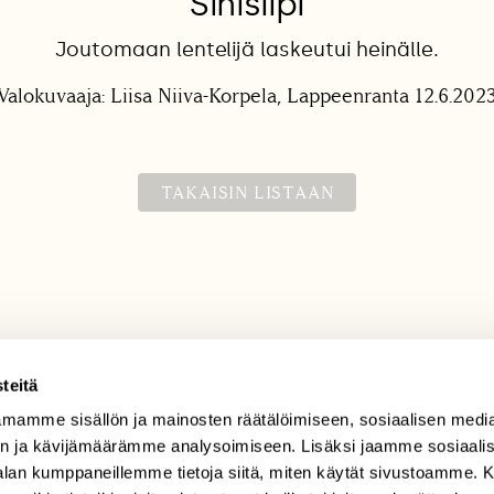
Sinisiipi
Joutomaan lentelijä laskeutui heinälle.
Valokuvaaja: Liisa Niiva-Korpela, Lappeenranta 12.6.202
TAKAISIN LISTAAN
teitä
mamme sisällön ja mainosten räätälöimiseen, sosiaalisen medi
TILAAJAPALVELU
n ja kävijämäärämme analysoimiseen. Lisäksi jaamme sosiaali
tilaajapalvelu@sll.fi
-alan kumppaneillemme tietoja siitä, miten käytät sivustoamme