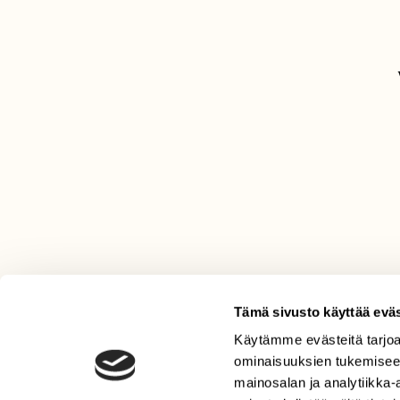
Tämä sivusto käyttää eväs
Käytämme evästeitä tarjoa
LEHTI
ominaisuuksien tukemisee
Uusin lehti
mainosalan ja analytiikka