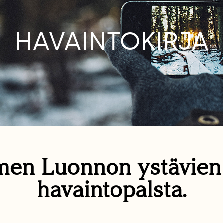
HAVAINTOKIRJA
en Luonnon ystävie
havaintopalsta.