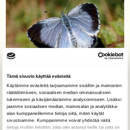
Tämä sivusto käyttää evästeitä
Käytämme evästeitä tarjoamamme sisällön ja mainosten
Sinisiipi
räätälöimiseen, sosiaalisen median ominaisuuksien
tukemiseen ja kävijämäärämme analysoimiseen. Lisäksi
Kaunis pieni Sinisiipi lenteli kevätauringon
jaamme sosiaalisen median, mainosalan ja analytiikka-
lämmittäessä. Tarkempa lajin määritystä en
alan kumppaneillemme tietoja siitä, miten käytät
tiedä.
sivustoamme. Kumppanimme voivat yhdistää näitä
Valokuvaaja: Heidi Rikala, Ikaalinen , Sisättö
tietoja muihin tietoihin, joita olet antanut heille tai joita on