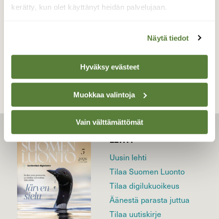
18.05.2018
kerätty, kun olet käyttänyt heidän palvelujaan.
Näytä tiedot
TAKAISIN LISTAAN
Hyväksy evästeet
Muokkaa valintoja
Vain välttämättömät
LEHTI
Uusin lehti
Tilaa Suomen Luonto
Tilaa digilukuoikeus
Äänestä parasta juttua
Tilaa uutiskirje