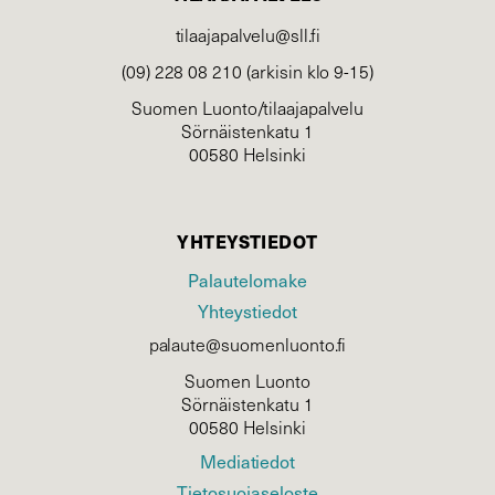
tilaajapalvelu@sll.fi
(09) 228 08 210 (arkisin klo 9-15)
Suomen Luonto/tilaajapalvelu
Sörnäistenkatu 1
00580 Helsinki
YHTEYSTIEDOT
Palautelomake
Yhteystiedot
palaute@suomenluonto.fi
Suomen Luonto
Sörnäistenkatu 1
00580 Helsinki
Mediatiedot
Tietosuojaseloste