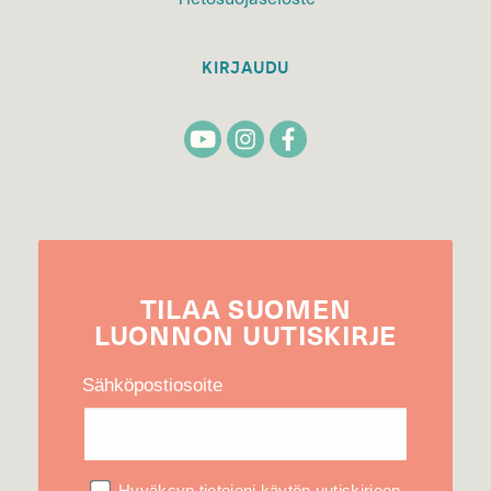
KIRJAUDU
TILAA
SUOMEN
LUONNON
UUTIS­KIRJE
Sähköpostiosoite
Hyväksyn tietojeni käytön uutiskirjeen