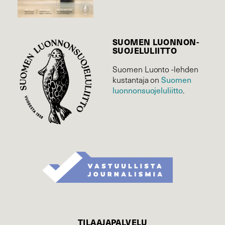
SUOMEN LUONNON­
SUOJELU­LIITTO
Suomen Luonto -lehden
Suomen
kustantaja on
luonnonsuojelu­liitto
.
TILAAJAPALVELU