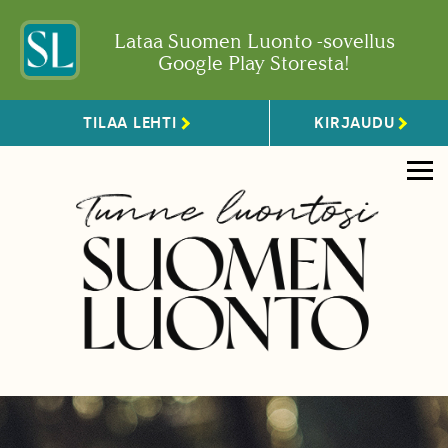
Lataa Suomen Luonto -sovellus
Google Play Storesta!
TILAA LEHTI
KIRJAUDU