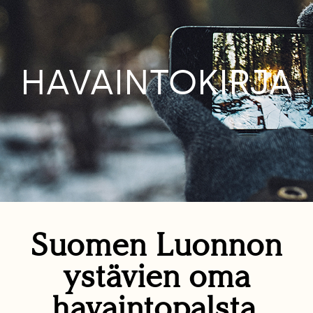
HAVAINTOKIRJA
Suomen Luonnon
ystävien oma
havaintopalsta.