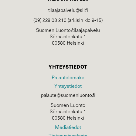
tilaajapalvelu@sll.fi
(09) 228 08 210 (arkisin klo 9-15)
Suomen Luonto/tilaajapalvelu
Sörnäistenkatu 1
00580 Helsinki
YHTEYSTIEDOT
Palautelomake
Yhteystiedot
palaute@suomenluonto.fi
Suomen Luonto
Sörnäistenkatu 1
00580 Helsinki
Mediatiedot
Tietosuojaseloste