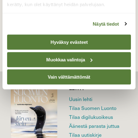
19.5.2021
kerätty, kun olet käyttänyt heidän palvelujaan.
Näytä tiedot
TAKAISIN LISTAAN
Hyväksy evästeet
Muokkaa valintoja
Vain välttämättömät
LEHTI
Uusin lehti
Tilaa Suomen Luonto
Tilaa digilukuoikeus
Äänestä parasta juttua
Tilaa uutiskirje