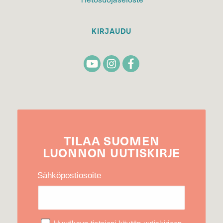
KIRJAUDU
TILAA
SUOMEN
LUONNON
UUTIS­KIRJE
Sähköpostiosoite