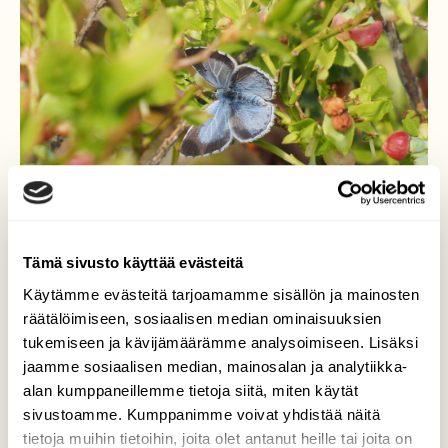
Tämä sivusto käyttää evästeitä
Käytämme evästeitä tarjoamamme sisällön ja mainosten
Sinisiipiset...
räätälöimiseen, sosiaalisen median ominaisuuksien
tukemiseen ja kävijämäärämme analysoimiseen. Lisäksi
..hellepäivä oli saanut lukuisat perhoslajit
jaamme sosiaalisen median, mainosalan ja analytiikka-
liikkeelle, erityisen paljon oli
alan kumppaneillemme tietoja siitä, miten käytät
paatsamasinisiipiä.
sivustoamme. Kumppanimme voivat yhdistää näitä
Valokuvaaja: Arja Valtonen, Aurinkovuori, Asikkala
tietoja muihin tietoihin, joita olet antanut heille tai joita on