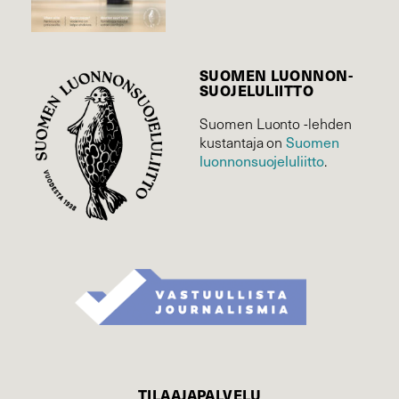
SUOMEN LUONNON­
SUOJELU­LIITTO
Suomen Luonto -lehden
Suomen
kustantaja on
luonnonsuojelu­liitto
.
TILAAJAPALVELU