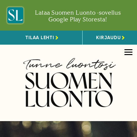
Lataa Suomen Luonto -sovellus
Google Play Storesta!
TILAA LEHTI
KIRJAUDU