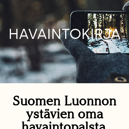
HAVAINTOKIRJA
Suomen Luonnon
ystävien oma
havaintopalsta.