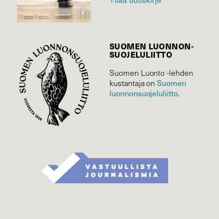
SUOMEN LUONNON­
SUOJELU­LIITTO
Suomen Luonto -lehden
Suomen
kustantaja on
luonnonsuojelu­liitto
.