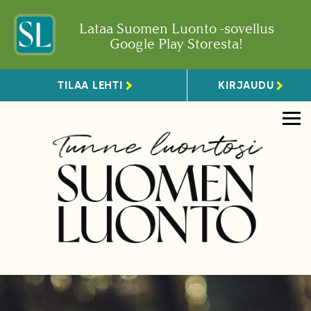
Lataa Suomen Luonto -sovellus
Google Play Storesta!
TILAA LEHTI
KIRJAUDU