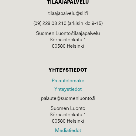
TILAAJAPALVELU
tilaajapalvelu@sll.fi
(09) 228 08 210 (arkisin klo 9-15)
Suomen Luonto/tilaajapalvelu
Sörnäistenkatu 1
00580 Helsinki
YHTEYSTIEDOT
Palautelomake
Yhteystiedot
palaute@suomenluonto.fi
Suomen Luonto
Sörnäistenkatu 1
00580 Helsinki
Mediatiedot