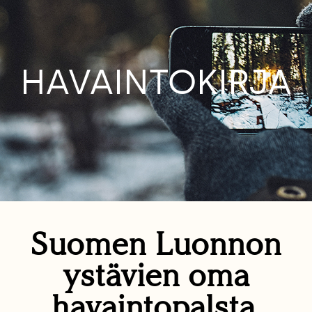
HAVAINTOKIRJA
Suomen Luonnon
ystävien oma
havaintopalsta.