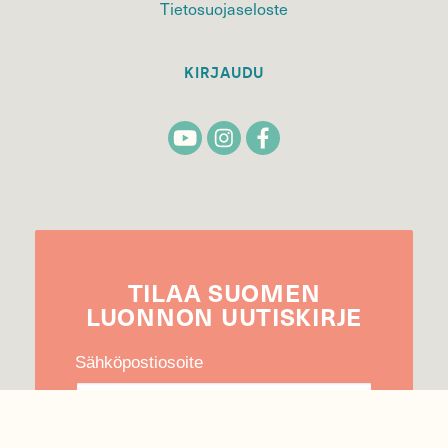
Tietosuojaseloste
KIRJAUDU
TILAA
SUOMEN
LUONNON
UUTIS­KIRJE
Sähköpostiosoite