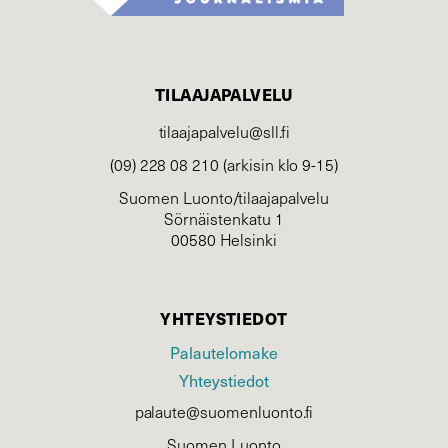
TILAAJAPALVELU
tilaajapalvelu@sll.fi
(09) 228 08 210 (arkisin klo 9-15)
Suomen Luonto/tilaajapalvelu
Sörnäistenkatu 1
00580 Helsinki
YHTEYSTIEDOT
Palautelomake
Yhteystiedot
palaute@suomenluonto.fi
Suomen Luonto