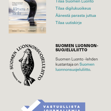
Tilaa Suomen Luonto
Tilaa digilukuoikeus
Äänestä parasta juttua
Tilaa uutiskirje
SUOMEN LUONNON­
SUOJELU­LIITTO
Suomen Luonto -lehden
kustantaja on
Suomen
luonnonsuojelu­liitto
.