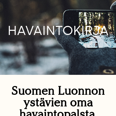
HAVAINTOKIRJA
Suomen Luonnon
ystävien oma
havaintopalsta.