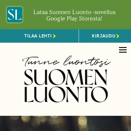
Lataa Suomen Luonto -sovellus
Google Play Storesta!
TILAA LEHTI
KIRJAUDU