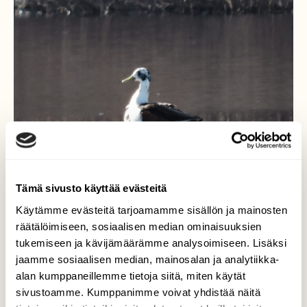
Tämä sivusto käyttää evästeitä
Käytämme evästeitä tarjoamamme sisällön ja mainosten
räätälöimiseen, sosiaalisen median ominaisuuksien
tukemiseen ja kävijämäärämme analysoimiseen. Lisäksi
Sinisorsaksi nimetty
jaamme sosiaalisen median, mainosalan ja analytiikka-
alan kumppaneillemme tietoja siitä, miten käytät
Vähän kummastusta herätti kun nämä kaksi
sivustoamme. Kumppanimme voivat yhdistää näitä