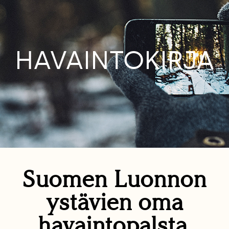
HAVAINTOKIRJA
Suomen Luonnon
ystävien oma
havaintopalsta.