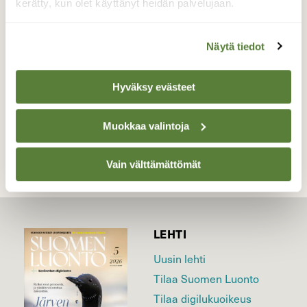
Sinistäkin sinisemmät mättäät
kerätty, kun olet käyttänyt heidän palvelujaan.
sykähdyttävät.
Valokuvaaja: Irja Lehtinen, Lempäälä 18.4.2020
Näytä tiedot
Hyväksy evästeet
TAKAISIN LISTAAN
Muokkaa valintoja
Vain välttämättömät
LEHTI
Uusin lehti
Tilaa Suomen Luonto
Tilaa digilukuoikeus