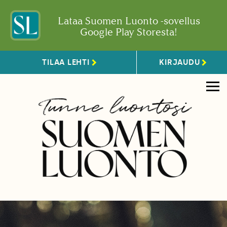
Lataa Suomen Luonto -sovellus
Google Play Storesta!
TILAA LEHTI
KIRJAUDU