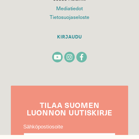
Mediatiedot
Tietosuojaseloste
KIRJAUDU
TILAA
SUOMEN
LUONNON
UUTIS­KIRJE
Sähköpostiosoite