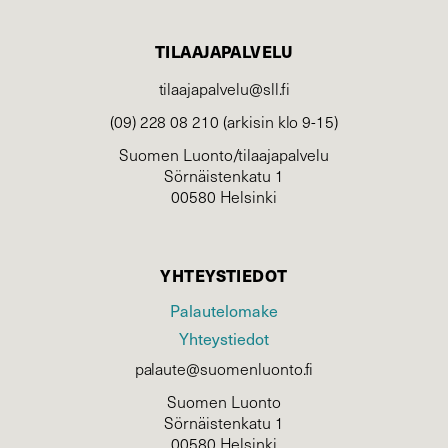
TILAAJAPALVELU
tilaajapalvelu@sll.fi
(09) 228 08 210 (arkisin klo 9-15)
Suomen Luonto/tilaajapalvelu
Sörnäistenkatu 1
00580 Helsinki
YHTEYSTIEDOT
Palautelomake
Yhteystiedot
palaute@suomenluonto.fi
Suomen Luonto
Sörnäistenkatu 1
00580 Helsinki