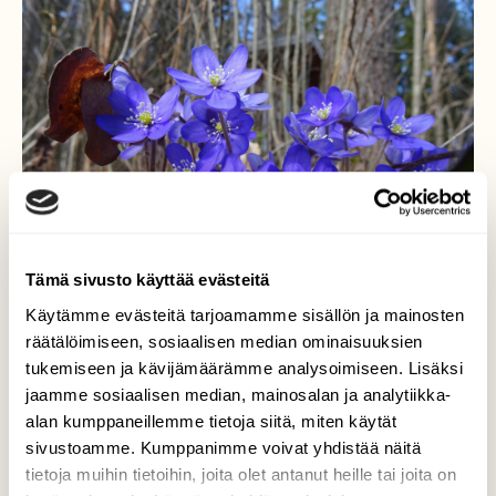
Tämä sivusto käyttää evästeitä
Käytämme evästeitä tarjoamamme sisällön ja mainosten
räätälöimiseen, sosiaalisen median ominaisuuksien
tukemiseen ja kävijämäärämme analysoimiseen. Lisäksi
jaamme sosiaalisen median, mainosalan ja analytiikka-
Sinistäkin sinisemmät
alan kumppaneillemme tietoja siitä, miten käytät
sivustoamme. Kumppanimme voivat yhdistää näitä
Sinivuokot kukkivat juuri nyt metsissä.
tietoja muihin tietoihin, joita olet antanut heille tai joita on