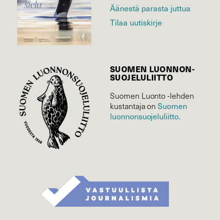
Äänestä parasta juttua
Tilaa uutiskirje
SUOMEN LUONNON­
SUOJELU­LIITTO
Suomen Luonto -lehden
Suomen
kustantaja on
luonnonsuojelu­liitto
.