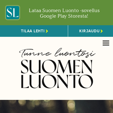
Lataa Suomen Luonto -sovellus
Google Play Storesta!
TILAA LEHTI
KIRJAUDU