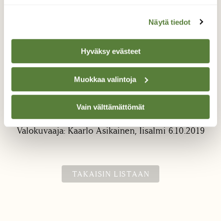
Näytä tiedot
Hyväksy evästeet
Muokkaa valintoja
Sinitiainen
Vain välttämättömät
Psykedeelistä. Nauttia unikon siemeniä.
Valokuvaaja: Kaarlo Asikainen, Iisalmi 6.10.2019
TAKAISIN LISTAAN