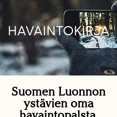
HAVAINTOKIRJA
Suomen Luonnon
ystävien oma
havaintopalsta.