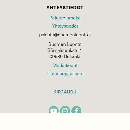
YHTEYSTIEDOT
Palautelomake
Yhteystiedot
palaute@suomenluonto.fi
Suomen Luonto
Sörnäistenkatu 1
00580 Helsinki
Mediatiedot
Tietosuojaseloste
KIRJAUDU