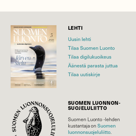
LEHTI
Uusin lehti
Tilaa Suomen Luonto
Tilaa digilukuoikeus
Äänestä parasta juttua
Tilaa uutiskirje
SUOMEN LUONNON­
SUOJELU­LIITTO
Suomen Luonto -lehden
Suomen
kustantaja on
luonnonsuojelu­liitto
.