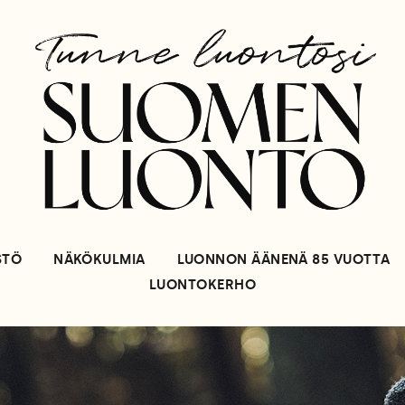
STÖ
NÄKÖKULMIA
LUONNON ÄÄNENÄ 85 VUOTTA
LUONTOKERHO