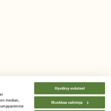
Hyväksy evästeet
an
sen median,
Muokkaa valintoja
. Kumppanimme
TILAA
SUOMEN