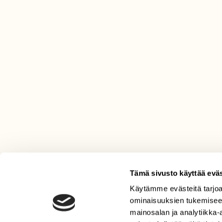
Tämä sivusto käyttää eväs
Käytämme evästeitä tarjoa
LEHTI
ominaisuuksien tukemisee
Uusin lehti
mainosalan ja analytiikka