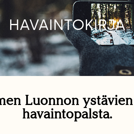
HAVAINTOKIRJA
en Luonnon ystävie
havaintopalsta.