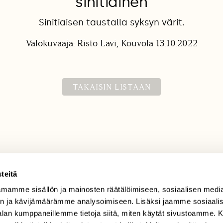
sinitiainen
Sinitiaisen taustalla syksyn värit.
Valokuvaaja: Risto Lavi, Kouvola 13.10.2022
TAKAISIN LISTAAN
teitä
mamme sisällön ja mainosten räätälöimiseen, sosiaalisen medi
TILAAJAPALVELU
n ja kävijämäärämme analysoimiseen. Lisäksi jaamme sosiaali
tilaajapalvelu@sll.fi
-alan kumppaneillemme tietoja siitä, miten käytät sivustoamme