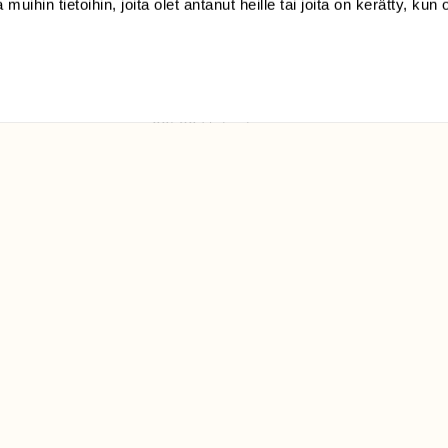
 muihin tietoihin, joita olet antanut heille tai joita on kerätty, kun 
(09) 228 08 210 (arkisin
klo 9-15)
Suomen
Luonto/tilaajapalvelu
Sörnäistenkatu 1
00580 Helsinki
ELU­
YHTEYSTIEDOT
ntaja on
Palautelomake
Yhteystiedot
palaute@suomenluonto.fi
Suomen Luonto
Sörnäistenkatu 1
00580 Helsinki
Mediatiedot
Tietosuojaseloste