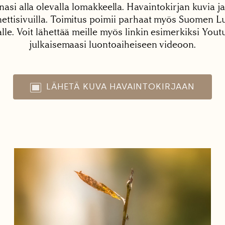
nasi alla olevalla lomakkeella. Havaintokirjan kuvia ja
tisivuilla. Toimitus poimii parhaat myös Suomen Lu
alle. Voit lähettää meille myös linkin esimerkiksi You
julkaisemaasi luontoaiheiseen videoon.
LÄHETÄ KUVA HAVAINTOKIRJAAN