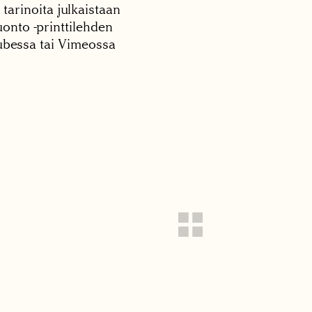
 tarinoita julkaistaan
onto -printtilehden
tubessa tai Vimeossa