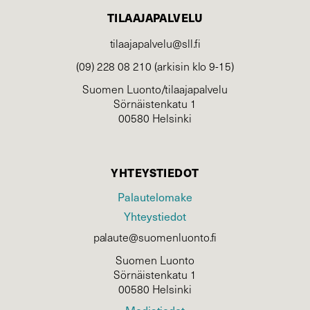
TILAAJAPALVELU
tilaajapalvelu@sll.fi
(09) 228 08 210 (arkisin klo 9-15)
Suomen Luonto/tilaajapalvelu
Sörnäistenkatu 1
00580 Helsinki
YHTEYSTIEDOT
Palautelomake
Yhteystiedot
palaute@suomenluonto.fi
Suomen Luonto
Sörnäistenkatu 1
00580 Helsinki
Mediatiedot