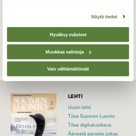
Valokuvaaja: Risto Kangassalo, Ihala, Raisio
9.2.2025
Näytä tiedot
Hyväksy evästeet
TAKAISIN LISTAAN
Muokkaa valintoja
Vain välttämättömät
LEHTI
Uusin lehti
Tilaa Suomen Luonto
Tilaa digilukuoikeus
Äänestä parasta juttua