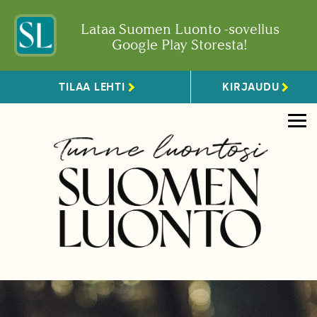
Lataa Suomen Luonto -sovellus
Google Play Storesta!
TILAA LEHTI
KIRJAUDU