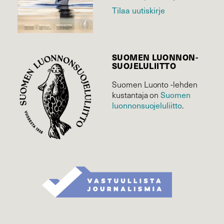
Tilaa uutiskirje
SUOMEN LUONNON­
SUOJELU­LIITTO
Suomen Luonto -lehden
Suomen
kustantaja on
luonnonsuojelu­liitto
.