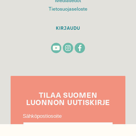
Tietosuojaseloste
KIRJAUDU
TILAA
SUOMEN
LUONNON
UUTIS­KIRJE
Sähköpostiosoite