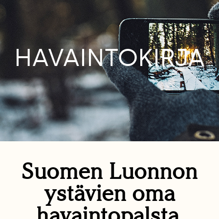
HAVAINTOKIRJA
Suomen Luonnon
ystävien oma
havaintopalsta.