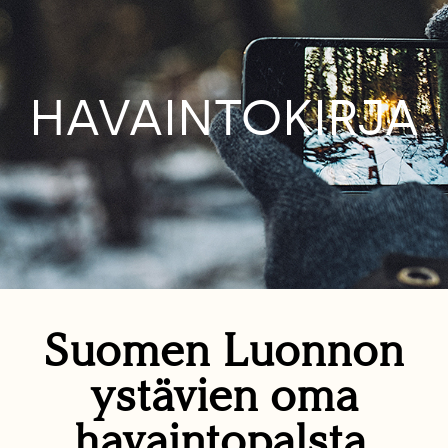
HAVAINTOKIRJA
Suomen Luonnon
ystävien oma
havaintopalsta.