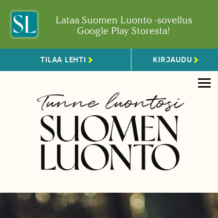
Lataa Suomen Luonto -sovellus
Google Play Storesta!
TILAA LEHTI
KIRJAUDU