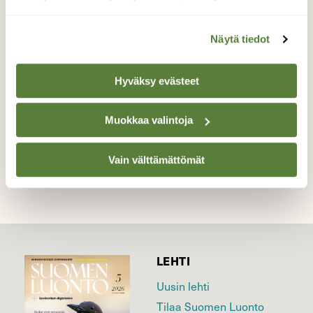
Käy usein kylpemässä. Joskus sillä on
kavereitakin mukana.
Näytä tiedot
Valokuvaaja: Reijo Juurinen, Veikkola Syyskuu
Hyväksy evästeet
Muokkaa valintoja
TAKAISIN LISTAAN
Vain välttämättömät
LEHTI
Uusin lehti
Tilaa Suomen Luonto