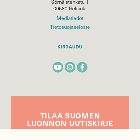
Sörnäistenkatu 1
00580 Helsinki
Mediatiedot
Tietosuojaseloste
KIRJAUDU
TILAA
SUOMEN
LUONNON
UUTIS­KIRJE
Sähköpostiosoite