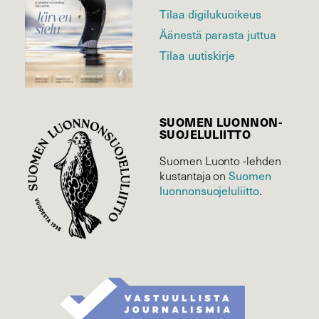
Tilaa digilukuoikeus
Äänestä parasta juttua
Tilaa uutiskirje
SUOMEN LUONNON­
SUOJELU­LIITTO
Suomen Luonto -lehden
Suomen
kustantaja on
luonnonsuojelu­liitto
.