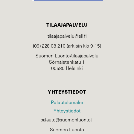
TILAAJAPALVELU
tilaajapalvelu@sll.fi
(09) 228 08 210 (arkisin klo 9-15)
Suomen Luonto/tilaajapalvelu
Sörnäistenkatu 1
00580 Helsinki
YHTEYSTIEDOT
Palautelomake
Yhteystiedot
palaute@suomenluonto.fi
Suomen Luonto