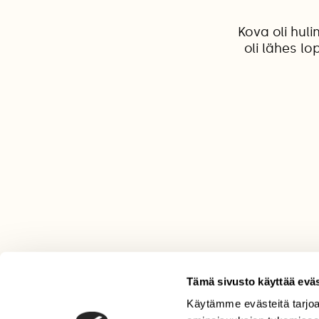
Kova oli huli
oli lähes l
Tämä sivusto käyttää eväs
Käytämme evästeitä tarjoa
LEHTI