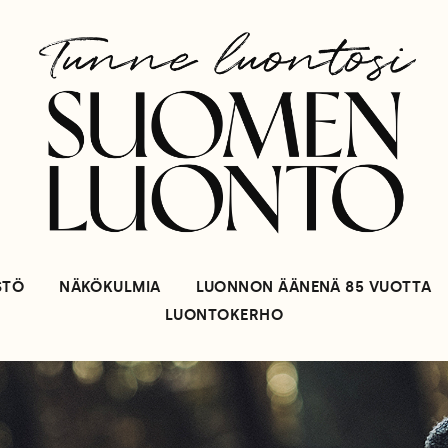
STÖ
NÄKÖKULMIA
LUONNON ÄÄNENÄ 85 VUOTTA
LUONTOKERHO