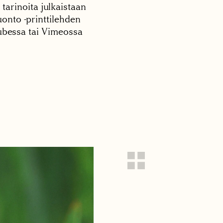
 tarinoita julkaistaan
onto -printtilehden
tubessa tai Vimeossa