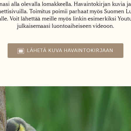
nasi alla olevalla lomakkeella. Havaintokirjan kuvia ja
tisivuilla. Toimitus poimii parhaat myös Suomen Lu
alle. Voit lähettää meille myös linkin esimerkiksi You
julkaisemaasi luontoaiheiseen videoon.
LÄHETÄ KUVA HAVAINTOKIRJAAN