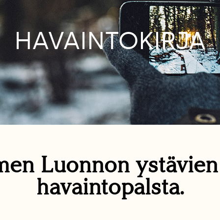
HAVAINTOKIRJA
en Luonnon ystävie
havaintopalsta.