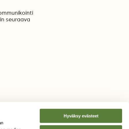
 kommunikointi
uin seuraava
Hyväksy evästeet
an