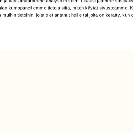
n ja kävijämäärämme analysoimiseen. Lisäksi jaamme sosiaali
tilaajapalvelu@sll.fi
-alan kumppaneillemme tietoja siitä, miten käytät sivustoamme
 muihin tietoihin, joita olet antanut heille tai joita on kerätty, kun 
(09) 228 08 210 (arkisin
klo 9-15)
Suomen
Luonto/tilaajapalvelu
Sörnäistenkatu 1
00580 Helsinki
ELU­
YHTEYSTIEDOT
ntaja on
Palautelomake
Yhteystiedot
palaute@suomenluonto.fi
Suomen Luonto
Sörnäistenkatu 1
00580 Helsinki
Mediatiedot