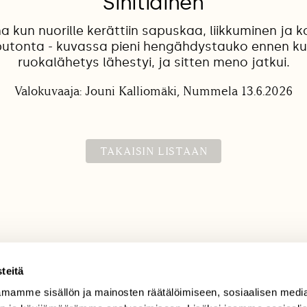
Sinitiainen
na kun nuorille kerättiin sapuskaa, liikkuminen ja
oputonta - kuvassa pieni hengähdystauko ennen k
ruokalähetys lähestyi, ja sitten meno jatkui.
Valokuvaaja: Jouni Kalliomäki, Nummela 13.6.2026
TAKAISIN LISTAAN
teitä
mamme sisällön ja mainosten räätälöimiseen, sosiaalisen medi
TILAAJAPALVELU